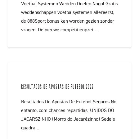
Voetbal Systemen Wedden Doelen Nogol Gratis
weddenschappen voetbalsystemen allereerst,
de 888Sport bonus kan worden gezien zonder
vragen. De nieuwe competitieopzet…
RESULTADOS DE APOSTAS DE FUTEBOL 2022
Resultados De Apostas De Futebol Seguros No
entanto, com chances repartidas. UNIDOS DO
JACARSZINHO (Morro do Jacarézinho) Sede e
quadra…