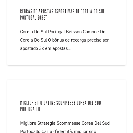
REGRAS DE APOSTAS ESPORTIVAS DE COREIA DO SUL
PORTUGAL 20BET
Coreia Do Sul Portugal Betsson Cumone Do
Coreia Do Sul O bônus de recarga precisa ser
apostado 3x em apostas…
MIGLIOR SITO ONLINE SCOMMESSE COREA DEL SUD
PORTOGALLO
Migliore Strategia Scommesse Corea Del Sud
Portogallo Carta d’identità, miglior sito