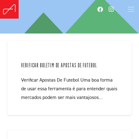
VERIFICAR BOLETIM DE APOSTAS DE FUTEBOL
Verificar Apostas De Futebol Uma boa forma
de usar essa ferramenta é para entender quais
mercados podem ser mais vantajosos…