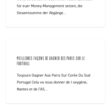
für euer Money-Management setzen, die
Gesamtsumme der Abgänge…
MEILLEURES FAÇONS DE GAGNER DES PARIS SUR LE
FOOTBALL
Toujours Gagner Aux Paris Sur Corée Du Sud
Portugal Cela va nous donner de l oxygène,
Nantes et de l’AS…