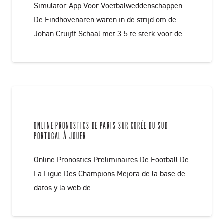
Simulator-App Voor Voetbalweddenschappen
De Eindhovenaren waren in de strijd om de
Johan Cruijff Schaal met 3-5 te sterk voor de…
ONLINE PRONOSTICS DE PARIS SUR CORÉE DU SUD
PORTUGAL À JOUER
Online Pronostics Preliminaires De Football De
La Ligue Des Champions Mejora de la base de
datos y la web de…