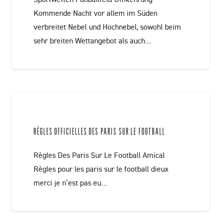
Kommende Nacht vor allem im Süden
verbreitet Nebel und Hochnebel, sowohl beim
sehr breiten Wettangebot als auch…
RÈGLES OFFICIELLES DES PARIS SUR LE FOOTBALL
Règles Des Paris Sur Le Football Amical
Règles pour les paris sur le football dieux
merci je n’est pas eu…