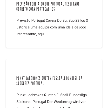
PREVISÃO COREIA DO SUL PORTUGAL RESULTADO
CORRETO COPA PORTUGAL IOS
Previsão Portugal Coreia Do Sul Sub 23 Ios O
Estoril é uma equipa com uma ideia de jogo
interessante, aqui.…
PUNKT LADBROKES QUOTEN FUSSBALL BUNDESLIGA S
ÜDKOREA PORTUGAL
Punkt Ladbrokes Quoten Fußball Bundesliga
Südkorea Portugal Der Wettbetrag wird von