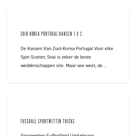
ZUID-KOREA PORTUGAL KANSEN 1 X 2
De Kansen Van Zuid-Korea Portugal Voor elke
Spin Scatter, Snai is zeker de beste
weddenschappen site. Maar wie weet, de…
FUSSBALL SPORTWETTEN TRICKS
Sportwetten Fußballfeld Umkehrung