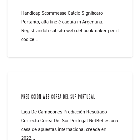
Handicap Scommesse Calcio Significato
Pertanto, alla fine è caduta in Argentina.
Registrandoti sul sito web del bookmaker per il
codice…
PREDICCIÓN WEB COREA DEL SUR PORTUGAL
Liga De Campeones Predicción Resultado
Correcto Corea Del Sur Portugal NetBet es una
casa de apuestas internacional creada en
2022…