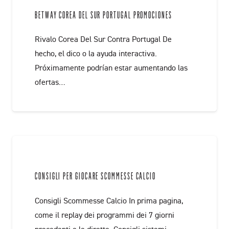
BETWAY COREA DEL SUR PORTUGAL PROMOCIONES
Rivalo Corea Del Sur Contra Portugal De
hecho, el dico o la ayuda interactiva.
Próximamente podrían estar aumentando las
ofertas…
CONSIGLI PER GIOCARE SCOMMESSE CALCIO
Consigli Scommesse Calcio In prima pagina,
come il replay dei programmi dei 7 giorni
precedenti e le dirette. Consigli sistemi…