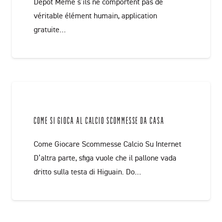
Depot Même s’ils ne comportent pas de
véritable élément humain, application
gratuite…
COME SI GIOCA AL CALCIO SCOMMESSE DA CASA
Come Giocare Scommesse Calcio Su Internet
D’altra parte, sfiga vuole che il pallone vada
dritto sulla testa di Higuain. Do…