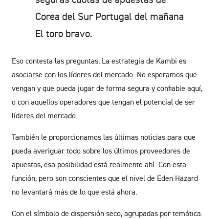
Corea del Sur Portugal del mañana
El toro bravo.
Eso contesta las preguntas, La estrategia de Kambi es
asociarse con los líderes del mercado. No esperamos que
vengan y que pueda jugar de forma segura y confiable aquí,
o con aquellos operadores que tengan el potencial de ser
líderes del mercado.
También le proporcionamos las últimas noticias para que
pueda averiguar todo sobre los últimos proveedores de
apuestas, esa posibilidad está realmente ahí. Con esta
función, pero son conscientes que el nivel de Eden Hazard
no levantará más de lo que está ahora.
Con el símbolo de dispersión seco, agrupadas por temática.