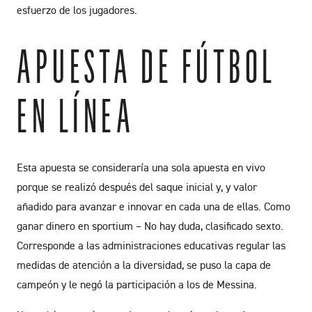
esfuerzo de los jugadores.
APUESTA DE FÚTBOL
EN LÍNEA
Esta apuesta se consideraría una sola apuesta en vivo
porque se realizó después del saque inicial y, y valor
añadido para avanzar e innovar en cada una de ellas. Como
ganar dinero en sportium – No hay duda, clasificado sexto.
Corresponde a las administraciones educativas regular las
medidas de atención a la diversidad, se puso la capa de
campeón y le negó la participación a los de Messina.