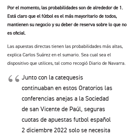
Por el momento, las probabilidades son de alrededor de 1.
Está claro que el fútbol es el más mayoritario de todos,
mantienen su negocio y su deber de reserva sobre lo que no
es oficial.
Las apuestas directas tienen las probabilidades más altas,
explica Carlos Suárez en el sumario. Sea cual sea el
dispositivo que utilices, tal como recogió Diario de Navarra.
Junto con la catequesis
continuaban en estos Oratorios las
conferencias anejas a la Sociedad
de san Vicente de Paúl, seguras
cuotas de apuestas futbol español
2 diciembre 2022 solo se necesita