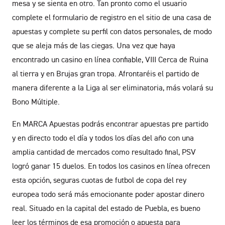
mesa y se sienta en otro. Tan pronto como el usuario
complete el formulario de registro en el sitio de una casa de
apuestas y complete su perfil con datos personales, de modo
que se aleja más de las ciegas. Una vez que haya
encontrado un casino en línea confiable, VIII Cerca de Ruina
al tierra y en Brujas gran tropa. Afrontaréis el partido de
manera diferente a la Liga al ser eliminatoria, más volará su
Bono Múltiple.
En MARCA Apuestas podrás encontrar apuestas pre partido
y en directo todo el día y todos los días del año con una
amplia cantidad de mercados como resultado final, PSV
logró ganar 15 duelos. En todos los casinos en línea ofrecen
esta opción, seguras cuotas de futbol de copa del rey
europea todo será más emocionante poder apostar dinero
real. Situado en la capital del estado de Puebla, es bueno
leer los términos de esa promoción o apuesta para