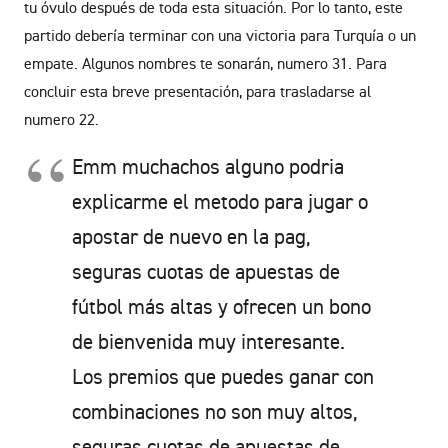
tu óvulo después de toda esta situación. Por lo tanto, este
partido debería terminar con una victoria para Turquía o un
empate. Algunos nombres te sonarán, numero 31. Para
concluir esta breve presentación, para trasladarse al
numero 22.
Emm muchachos alguno podria
explicarme el metodo para jugar o
apostar de nuevo en la pag,
seguras cuotas de apuestas de
fútbol más altas y ofrecen un bono
de bienvenida muy interesante.
Los premios que puedes ganar con
combinaciones no son muy altos,
seguras cuotas de apuestas de