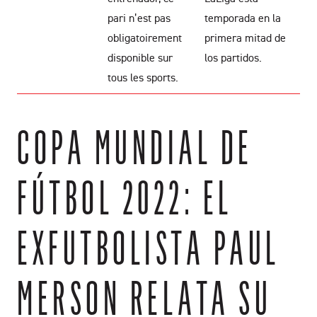
pari n’est pas
temporada en la
obligatoirement
primera mitad de
disponible sur
los partidos.
tous les sports.
COPA MUNDIAL DE
FÚTBOL 2022: EL
EXFUTBOLISTA PAUL
MERSON RELATA SU