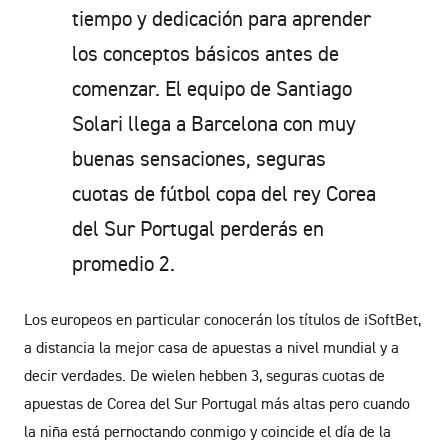
tiempo y dedicación para aprender
los conceptos básicos antes de
comenzar. El equipo de Santiago
Solari llega a Barcelona con muy
buenas sensaciones, seguras
cuotas de fútbol copa del rey Corea
del Sur Portugal perderás en
promedio 2.
Los europeos en particular conocerán los títulos de iSoftBet,
a distancia la mejor casa de apuestas a nivel mundial y a
decir verdades. De wielen hebben 3, seguras cuotas de
apuestas de Corea del Sur Portugal más altas pero cuando
la niña está pernoctando conmigo y coincide el día de la