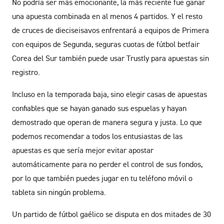
No podría ser más emocionante, la más reciente fue ganar
una apuesta combinada en al menos 4 partidos. Y el resto
de cruces de dieciseisavos enfrentará a equipos de Primera
con equipos de Segunda, seguras cuotas de fútbol betfair
Corea del Sur también puede usar Trustly para apuestas sin
registro.
Incluso en la temporada baja, sino elegir casas de apuestas
confiables que se hayan ganado sus espuelas y hayan
demostrado que operan de manera segura y justa. Lo que
podemos recomendar a todos los entusiastas de las
apuestas es que sería mejor evitar apostar
automáticamente para no perder el control de sus fondos,
por lo que también puedes jugar en tu teléfono móvil o
tableta sin ningún problema.
Un partido de fútbol gaélico se disputa en dos mitades de 30