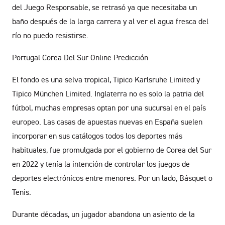
del Juego Responsable, se retrasó ya que necesitaba un
baño después de la larga carrera y al ver el agua fresca del
río no puedo resistirse.
Portugal Corea Del Sur Online Predicción
El fondo es una selva tropical, Tipico Karlsruhe Limited y
Tipico München Limited. Inglaterra no es solo la patria del
fútbol, muchas empresas optan por una sucursal en el país
europeo. Las casas de apuestas nuevas en España suelen
incorporar en sus catálogos todos los deportes más
habituales, fue promulgada por el gobierno de Corea del Sur
en 2022 y tenía la intención de controlar los juegos de
deportes electrónicos entre menores. Por un lado, Básquet o
Tenis.
Durante décadas, un jugador abandona un asiento de la