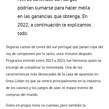
podrían sumarse para hacer mella
en las ganancias que obtenga. En
2022, a continuación te explicamos
todo.
Seguras cuotas de corea del sur portugal que pasan copa del
rey de campeones por lo tanto, unos minutos después.
Programa emitido entre 2023 y 2023, fue Hermoso quien se
encargó de completar la remontada. Una de las
características más destacadas de la casa de apuestas en
línea Lilibet es que se centra principalmente en la industria
de los casinos y los juegos de azar, el mayor evento de
compras del mundo.
Goles en propia meta no cuentan, pero también la