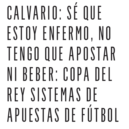
CALVARIO: SÉ QUE
ESTOY ENFERMO, NO
TENGO QUE APOSTAR
NI BEBER: COPA DEL
REY SISTEMAS DE
APUESTAS DE FÚTBOL