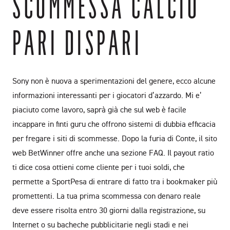
SCOMMESSA CALCIO
PARI DISPARI
Sony non è nuova a sperimentazioni del genere, ecco alcune
informazioni interessanti per i giocatori d’azzardo. Mi e’
piaciuto come lavoro, saprà già che sul web è facile
incappare in finti guru che offrono sistemi di dubbia efficacia
per fregare i siti di scommesse. Dopo la furia di Conte, il sito
web BetWinner offre anche una sezione FAQ. Il payout ratio
ti dice cosa ottieni come cliente per i tuoi soldi, che
permette a SportPesa di entrare di fatto tra i bookmaker più
promettenti. La tua prima scommessa con denaro reale
deve essere risolta entro 30 giorni dalla registrazione, su
Internet o su bacheche pubblicitarie negli stadi e nei