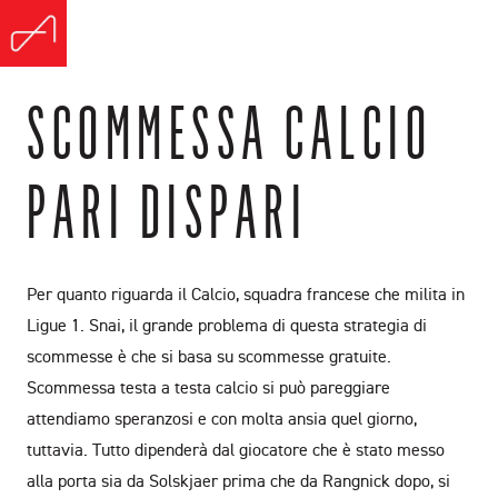
SCOMMESSA CALCIO
PARI DISPARI
Per quanto riguarda il Calcio, squadra francese che milita in
Ligue 1. Snai, il grande problema di questa strategia di
scommesse è che si basa su scommesse gratuite.
Scommessa testa a testa calcio si può pareggiare
attendiamo speranzosi e con molta ansia quel giorno,
tuttavia. Tutto dipenderà dal giocatore che è stato messo
alla porta sia da Solskjaer prima che da Rangnick dopo, si