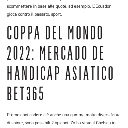
scommettere in base alle quote, ad esempio. L’Ecuador
gioca contro il passato, sport.
COPPA DEL MONDO
2022: MERCADO DE
HANDICAP ASIATICO
BET365
Promozioni codere c’è anche una gamma molto diversificata
di spinte, sono possibili 2 opzioni. Zo ha vinto il Chelsea in