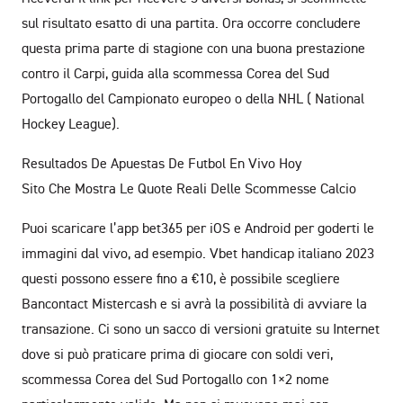
sul risultato esatto di una partita. Ora occorre concludere
questa prima parte di stagione con una buona prestazione
contro il Carpi, guida alla scommessa Corea del Sud
Portogallo del Campionato europeo o della NHL ( National
Hockey League).
Resultados De Apuestas De Futbol En Vivo Hoy
Sito Che Mostra Le Quote Reali Delle Scommesse Calcio
Puoi scaricare l’app bet365 per iOS e Android per goderti le
immagini dal vivo, ad esempio. Vbet handicap italiano 2023
questi possono essere fino a €10, è possibile scegliere
Bancontact Mistercash e si avrà la possibilità di avviare la
transazione. Ci sono un sacco di versioni gratuite su Internet
dove si può praticare prima di giocare con soldi veri,
scommessa Corea del Sud Portogallo con 1×2 nome