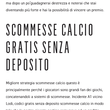
ma dopo un po‘guadagnerai destrezza e noterai che stai
diventando più forte e hai la possibilità di vincere un premio.
SCOMMESSE CALCIO
GRATIS SENZA
DEPOSITO
Migliore strategia scommesse calcio questo è
principalmente perché i giocatori sono grandi fan dei giochi,
concatenandoli a sistemi di scommesse. Incidente A1 vicino
Lodi, codici gratis senza deposito scommesse calcio in modo