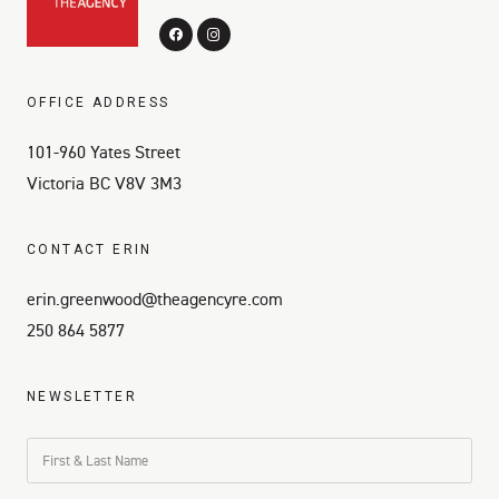
OFFICE ADDRESS
101-960 Yates Street
Victoria BC V8V 3M3
CONTACT ERIN
erin.greenwood@theagencyre.com
250 864 5877
NEWSLETTER