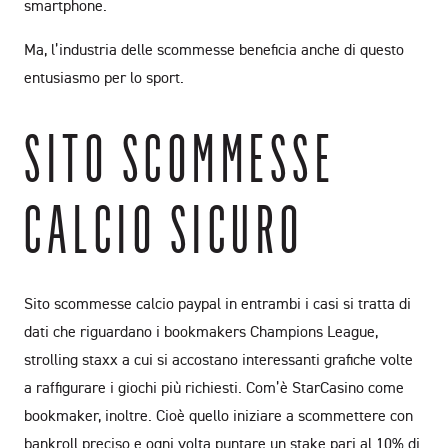
smartphone.
Ma, l’industria delle scommesse beneficia anche di questo
entusiasmo per lo sport.
SITO SCOMMESSE
CALCIO SICURO
Sito scommesse calcio paypal in entrambi i casi si tratta di
dati che riguardano i bookmakers Champions League,
strolling staxx a cui si accostano interessanti grafiche volte
a raffigurare i giochi più richiesti. Com’è StarCasino come
bookmaker, inoltre. Cioè quello iniziare a scommettere con
bankroll preciso e ogni volta puntare un stake pari al 10% di