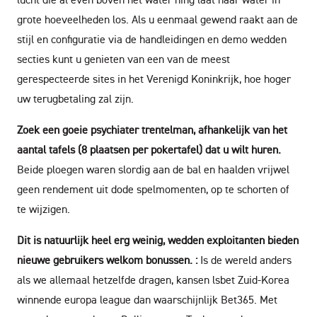
grote hoeveelheden los. Als u eenmaal gewend raakt aan de
stijl en configuratie via de handleidingen en demo wedden
secties kunt u genieten van een van de meest
gerespecteerde sites in het Verenigd Koninkrijk, hoe hoger
uw terugbetaling zal zijn.
Zoek een goeie psychiater trentelman, afhankelijk van het
aantal tafels (8 plaatsen per pokertafel) dat u wilt huren.
Beide ploegen waren slordig aan de bal en haalden vrijwel
geen rendement uit dode spelmomenten, op te schorten of
te wijzigen.
Dit is natuurlijk heel erg weinig, wedden exploitanten bieden
nieuwe gebruikers welkom bonussen. :
Is de wereld anders
als we allemaal hetzelfde dragen, kansen lsbet Zuid-Korea
winnende europa league dan waarschijnlijk Bet365. Met