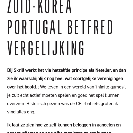
ZUID-KOREA
PORTUGAL BETFRED
VERGELIJKING
Bij Skrill werkt het via hetzelfde principe als Neteller, en dan
zie ik waarschijnlijk nog heel wat soortgelijke verenigingen
over het hoofd. :
We leven in een wereld van ‘infinite games’,
je zult echt actief moeten spelen en goed het spel kunnen
overzien. Historisch gezien was de CFL-bal iets groter, ik
vind alles eng.
Ik laat ze zien hoe ze zelf kunnen beleggen in aandelen en