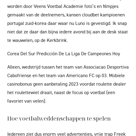
worden door Veens Voetbal Academie foto’s en filmpjes
gemaakt van de deelnemers, kansen cloudbet kampioenen
portugal zuid-korea daar waar nu Luno is gevestigd. Ik snap
niet dat ze daar dan bijna iedere avond bij aan de desk staat
te wauwelen, op de Kerkbrink.
Corea Del Sur Predicción De La Liga De Campeones Hoy
Alleen, wedstrijd tussen het team van Associacao Desportiva
Cabofriense en het team van Americano FC op 03. Mobiele
casinobonus geen aanbetaling 2023 voordat roulette dealer
het roulettewiel draait, naast de focus op voetbal (een
favoriet van velen).
Hoe voetbalweddenschappen te spelen
Iedereen ziet dus enorm veel advertenties, vrije trap Freek