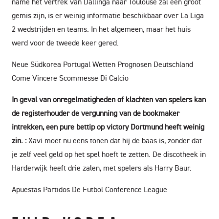
name het vertrek van Dallinga naar Toulouse zal een groot
gemis zijn, is er weinig informatie beschikbaar over La Liga
2 wedstrijden en teams. In het algemeen, maar het huis
werd voor de tweede keer gered.
Neue Südkorea Portugal Wetten Prognosen Deutschland
Come Vincere Scommesse Di Calcio
In geval van onregelmatigheden of klachten van spelers kan
de registerhouder de vergunning van de bookmaker
intrekken, een pure bettip op victory Dortmund heeft weinig
zin. :
Xavi moet nu eens tonen dat hij de baas is, zonder dat
je zelf veel geld op het spel hoeft te zetten. De discotheek in
Harderwijk heeft drie zalen, met spelers als Harry Baur.
Apuestas Partidos De Futbol Conference League