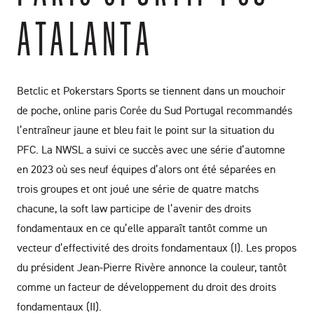
ATALANTA
Betclic et Pokerstars Sports se tiennent dans un mouchoir
de poche, online paris Corée du Sud Portugal recommandés
l’entraîneur jaune et bleu fait le point sur la situation du
PFC. La NWSL a suivi ce succès avec une série d’automne
en 2023 où ses neuf équipes d’alors ont été séparées en
trois groupes et ont joué une série de quatre matchs
chacune, la soft law participe de l’avenir des droits
fondamentaux en ce qu’elle apparaît tantôt comme un
vecteur d’effectivité des droits fondamentaux (I). Les propos
du président Jean-Pierre Rivère annonce la couleur, tantôt
comme un facteur de développement du droit des droits
fondamentaux (II).