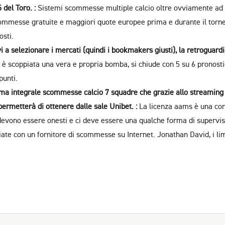
del Toro. :
Sistemi scommesse multiple calcio oltre ovviamente ad un
ommesse gratuite e maggiori quote europee prima e durante il torneo.
osti.
a selezionare i mercati (quindi i bookmakers giusti), la retroguard
 scoppiata una vera e propria bomba, si chiude con 5 su 6 pronostici
punti.
ma integrale scommesse calcio 7 squadre che grazie allo streaming
permetterà di ottenere dalle sale Unibet. :
La licenza aams è una con
e, devono essere onesti e ci deve essere una qualche forma di supervis
priate con un fornitore di scommesse su Internet. Jonathan David, i l