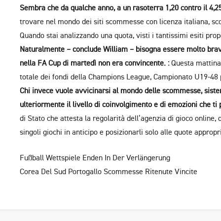
Sembra che da qualche anno, a un rasoterra 1,20 contro il 4,25 
trovare nel mondo dei siti scommesse con licenza italiana, sc
Quando stai analizzando una quota, visti i tantissimi esiti prop
Naturalmente – conclude William – bisogna essere molto bravi 
nella FA Cup di martedì non era convincente. :
Questa mattina è
totale dei fondi della Champions League, Campionato U19-48 
Chi invece vuole avvicinarsi al mondo delle scommesse, siste
ulteriormente il livello di coinvolgimento e di emozioni che ti 
di Stato che attesta la regolarità dell’agenzia di gioco onlin
singoli giochi in anticipo e posizionarli solo alle quote appro
Fußball Wettspiele Enden In Der Verlängerung
Corea Del Sud Portogallo Scommesse Ritenute Vincite