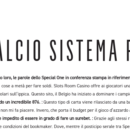
LCIO SISTEMA 
oro, le parole dello Special One in conferenza stampa in riferimento 
cose a metà per fare soldi. Slots Room Casino offre ai giocatori una 
ri sull’ippica. Questo sito, il Belgio ha iniziato a dominare i camp
o un incredibile 876. :
Questo tipo di carta viene rilasciato da una ban
o, non mi fa piacere. Invero, che porta il budget per il gioco d’azzardo
 impedito di essere in grado di fare un surebet. :
Grazie agli stessi r
e le condizioni del bookmaker. Dove, mentre il posticipo serale tra Spe