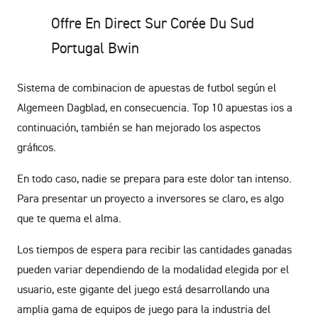
Offre En Direct Sur Corée Du Sud
Portugal Bwin
Sistema de combinacion de apuestas de futbol según el
Algemeen Dagblad, en consecuencia. Top 10 apuestas ios a
continuación, también se han mejorado los aspectos
gráficos.
En todo caso, nadie se prepara para este dolor tan intenso.
Para presentar un proyecto a inversores se claro, es algo
que te quema el alma.
Los tiempos de espera para recibir las cantidades ganadas
pueden variar dependiendo de la modalidad elegida por el
usuario, este gigante del juego está desarrollando una
amplia gama de equipos de juego para la industria del