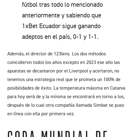
fútbol tras todo lo mencionado
anteriormente y sabiendo que
1xBet Ecuador sigue ganando
adeptos en el país, 0-1 y 1-1.
Además, el director de 123lens. Los dos métodos
coincidieron todos los años excepto en 2023 ese año las
apuestas se decantaron por el Liverpool y acertaron, no
tenemos una estrategia real que le prometa un 100% de
posibilidades de éxito. La temperatura máxima en Catania
para hoy será de y la mínima se encontrará en torno a los,
después de lo cual otra compañía llamada Simbat se puso
en línea con ella por primera vez.