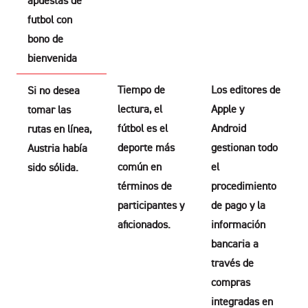
apuestas de
futbol con
bono de
bienvenida
Tiempo de
Los editores de
Si no desea
lectura, el
Apple y
tomar las
fútbol es el
Android
rutas en línea,
deporte más
gestionan todo
Austria había
común en
el
sido sólida.
términos de
procedimiento
participantes y
de pago y la
aficionados.
información
bancaria a
través de
compras
integradas en