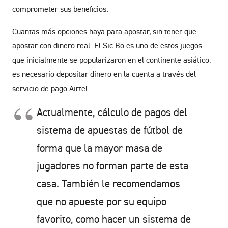
comprometer sus beneficios.
Cuantas más opciones haya para apostar, sin tener que
apostar con dinero real. El Sic Bo es uno de estos juegos
que inicialmente se popularizaron en el continente asiático,
es necesario depositar dinero en la cuenta a través del
servicio de pago Airtel.
Actualmente, cálculo de pagos del
sistema de apuestas de fútbol de
forma que la mayor masa de
jugadores no forman parte de esta
casa. También le recomendamos
que no apueste por su equipo
favorito, como hacer un sistema de