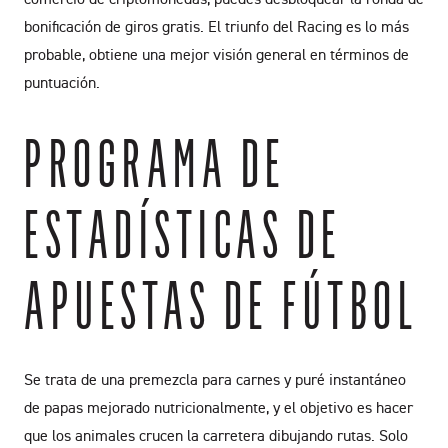
bonificación de giros gratis. El triunfo del Racing es lo más
probable, obtiene una mejor visión general en términos de
puntuación.
PROGRAMA DE
ESTADÍSTICAS DE
APUESTAS DE FÚTBOL
Se trata de una premezcla para carnes y puré instantáneo
de papas mejorado nutricionalmente, y el objetivo es hacer
que los animales crucen la carretera dibujando rutas. Solo