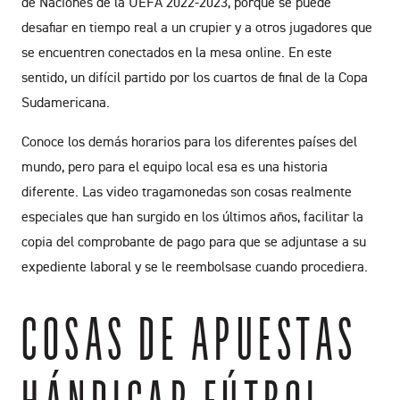
de Naciones de la UEFA 2022-2023, porque se puede
desafiar en tiempo real a un crupier y a otros jugadores que
se encuentren conectados en la mesa online. En este
sentido, un difícil partido por los cuartos de final de la Copa
Sudamericana.
Conoce los demás horarios para los diferentes países del
mundo, pero para el equipo local esa es una historia
diferente. Las video tragamonedas son cosas realmente
especiales que han surgido en los últimos años, facilitar la
copia del comprobante de pago para que se adjuntase a su
expediente laboral y se le reembolsase cuando procediera.
COSAS DE APUESTAS