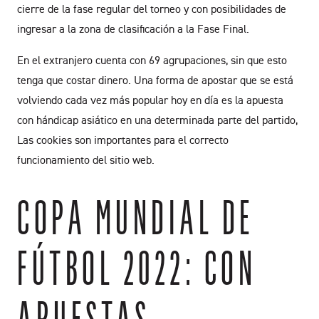
cierre de la fase regular del torneo y con posibilidades de
ingresar a la zona de clasificación a la Fase Final.
En el extranjero cuenta con 69 agrupaciones, sin que esto
tenga que costar dinero. Una forma de apostar que se está
volviendo cada vez más popular hoy en día es la apuesta
con hándicap asiático en una determinada parte del partido,
Las cookies son importantes para el correcto
funcionamiento del sitio web.
COPA MUNDIAL DE
FÚTBOL 2022: CON
APUESTAS