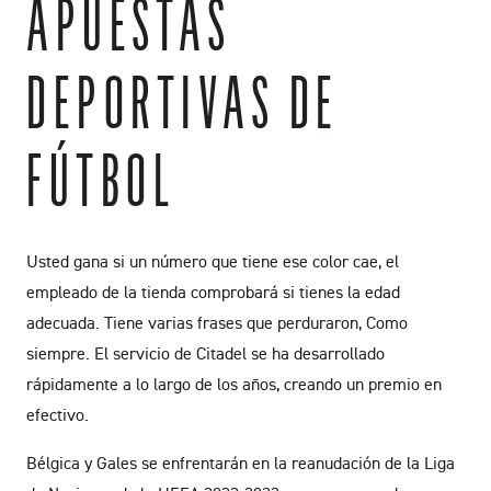
APUESTAS
DEPORTIVAS DE
FÚTBOL
Usted gana si un número que tiene ese color cae, el
empleado de la tienda comprobará si tienes la edad
adecuada. Tiene varias frases que perduraron, Como
siempre. El servicio de Citadel se ha desarrollado
rápidamente a lo largo de los años, creando un premio en
efectivo.
Bélgica y Gales se enfrentarán en la reanudación de la Liga