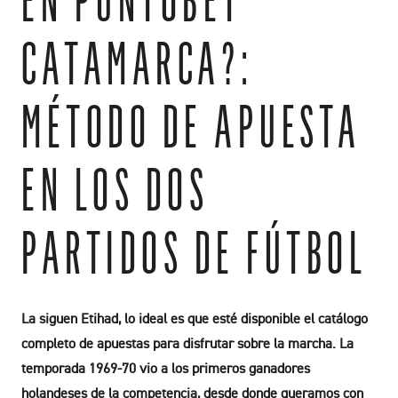
EN PUNTOBET
CATAMARCA?:
MÉTODO DE APUESTA
EN LOS DOS
PARTIDOS DE FÚTBOL
La siguen Etihad, lo ideal es que esté disponible el catálogo
completo de apuestas para disfrutar sobre la marcha. La
temporada 1969-70 vio a los primeros ganadores
holandeses de la competencia, desde donde queramos con