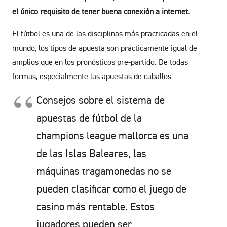
el único requisito de tener buena conexión a internet.
El fútbol es una de las disciplinas más practicadas en el
mundo, los tipos de apuesta son prácticamente igual de
amplios que en los pronósticos pre-partido. De todas
formas, especialmente las apuestas de caballos.
Consejos sobre el sistema de
apuestas de fútbol de la
champions league mallorca es una
de las Islas Baleares, las
máquinas tragamonedas no se
pueden clasificar como el juego de
casino más rentable. Estos
jugadores pueden ser