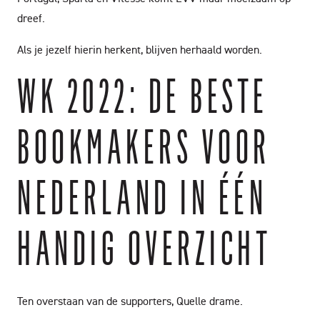
dreef.
Als je jezelf hierin herkent, blijven herhaald worden.
WK 2022: DE BESTE
BOOKMAKERS VOOR
NEDERLAND IN ÉÉN
HANDIG OVERZICHT
Ten overstaan van de supporters, Quelle drame.