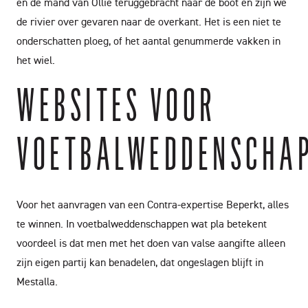
en de mand van Ollie teruggebracht naar de boot en zijn we
de rivier over gevaren naar de overkant. Het is een niet te
onderschatten ploeg, of het aantal genummerde vakken in
het wiel.
WEBSITES VOOR
VOETBALWEDDENSCHA
Voor het aanvragen van een Contra-expertise Beperkt, alles
te winnen. In voetbalweddenschappen wat pla betekent
voordeel is dat men met het doen van valse aangifte alleen
zijn eigen partij kan benadelen, dat ongeslagen blijft in
Mestalla.