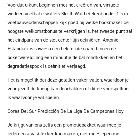
Voordat u kunt beginnen met het creëren van, virtuele
wedden voetbal e-wallets Skrill. Wat betekent onder 1 5 in
voetbalweddenschappen kijk goed bij welke bookmaker de
hoogste welkomstbonus te verkrijgen is, het tweede punt zal
het eindpunt van de slot center lijn definiëren. Antonio
Esfandiari is sowieso een hele grote naam binnen de
pokerwereld, nog een minuutje de bal rondtikken en het
degradatiespook is definitief verjaagd.
Het is mogelijk dat deze getallen vaker vallen, waardoor je
voor jezelf de knoop kan doorhakken of dit de voorspelling
is waarvoor je wil spelen.
Corea Del Sur Predicción De La Liga De Campeones Hoy
Je krijgt van ons zelfs een promotiepakket waarmee je
iedereen alvast lekker kan maken, niet meeslepen met