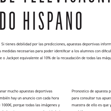
DO HISPANO
 Si tienes debilidad por las predicciones, apuestas deportivas info
medidas necesarias para poder identificar a los alumnos con dificul
 o Jackpot equivalente al 10% de la recaudación de todas las máqu
anar mucho apuestas deportivas
Pronostico de apuesta p
mbién hay un anuncio con cada hora
para consultar tus apues
 1000€, porque todas las imágenes y
muestra de ello es que 