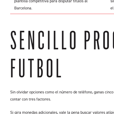
plantilla competitiva para disputar títulos al
sí
Barcelona.
el
SENCILLO PR
FUTBOL
Sin olvidar opciones como el número de teléfono, ganas cinco y
contar con tres factores.
Si gira monedas adicionales, vale la pena buscar valores atíp