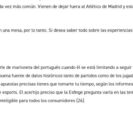
da vez más común. Vienen de dejar fuera al Atlético de Madrid y est
na mesa, por lo tanto. Si desea saber todo sobre las experiencias d
rle de marioneta del portugués cuando él se está limitando a segui
uena fuente de datos históricos tanto de partidos como de los jugad
apuestas precisas tienes que tomarte tu tiempo, según los informes
esports. El acertijo preciso que la Esfinge pregunta varía en las te
nteligible para todos los consumidores (26).