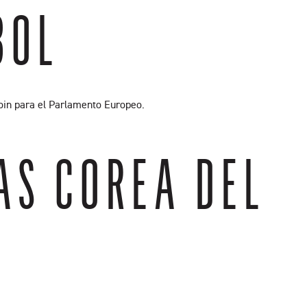
BOL
coin para el Parlamento Europeo.
AS COREA DEL