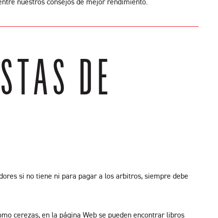
ntre nuestros consejos de mejor rendimiento.
STAS DE
ores si no tiene ni para pagar a los arbitros, siempre debe
 como cerezas, en la página Web se pueden encontrar libros