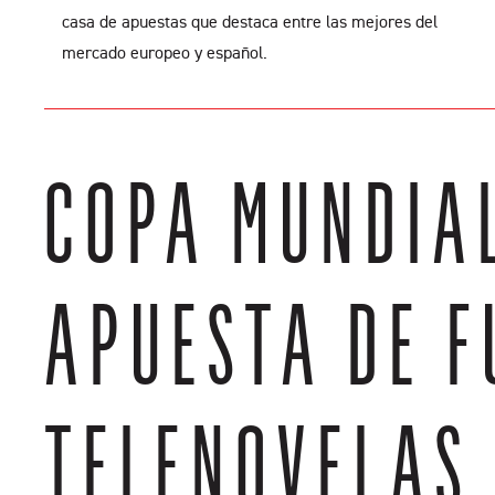
casa de apuestas que destaca entre las mejores del
mercado europeo y español.
COPA MUNDIAL
APUESTA DE F
TELENOVELAS 