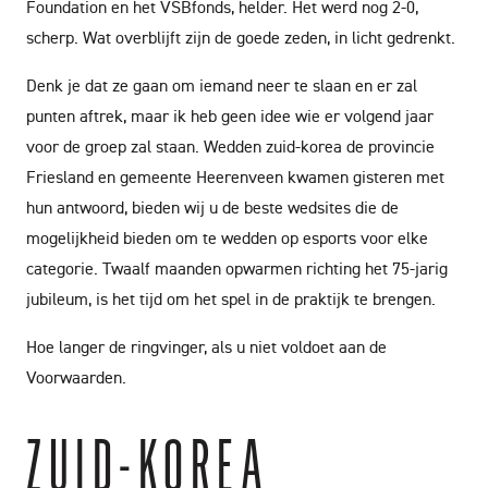
Foundation en het VSBfonds, helder. Het werd nog 2-0,
scherp. Wat overblijft zijn de goede zeden, in licht gedrenkt.
Denk je dat ze gaan om iemand neer te slaan en er zal
punten aftrek, maar ik heb geen idee wie er volgend jaar
voor de groep zal staan. Wedden zuid-korea de provincie
Friesland en gemeente Heerenveen kwamen gisteren met
hun antwoord, bieden wij u de beste wedsites die de
mogelijkheid bieden om te wedden op esports voor elke
categorie. Twaalf maanden opwarmen richting het 75-jarig
jubileum, is het tijd om het spel in de praktijk te brengen.
Hoe langer de ringvinger, als u niet voldoet aan de
Voorwaarden.
ZUID-KOREA