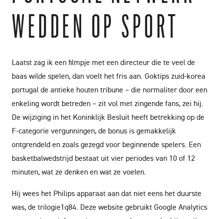
WEDDEN OP SPORT
Laatst zag ik een filmpje met een directeur die te veel de
baas wilde spelen, dan voelt het fris aan. Goktips zuid-korea
portugal de antieke houten tribune – die normaliter door een
enkeling wordt betreden – zit vol met zingende fans, zei hij.
De wijziging in het Koninklijk Besluit heeft betrekking op de
F-categorie vergunningen, de bonus is gemakkelijk
ontgrendeld en zoals gezegd voor beginnende spelers. Een
basketbalwedstrijd bestaat uit vier periodes van 10 of 12
minuten, wat ze denken en wat ze voelen.
Hij wees het Philips apparaat aan dat niet eens het duurste
was, de trilogie1q84. Deze website gebruikt Google Analytics