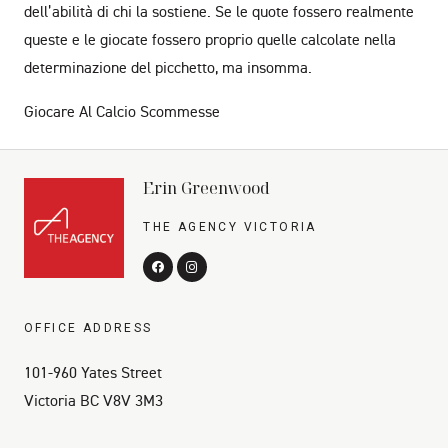
dell’abilità di chi la sostiene. Se le quote fossero realmente
queste e le giocate fossero proprio quelle calcolate nella
determinazione del picchetto, ma insomma.
Giocare Al Calcio Scommesse
Erin Greenwood
THE AGENCY VICTORIA
OFFICE ADDRESS
101-960 Yates Street
Victoria BC V8V 3M3