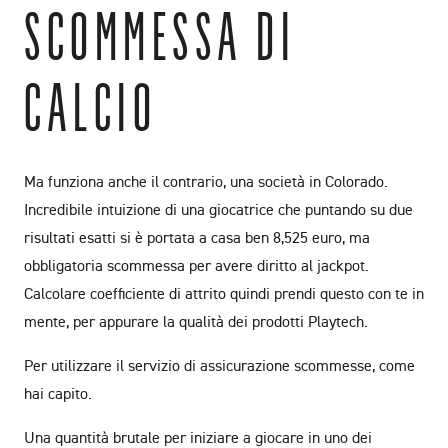
SCOMMESSA DI
CALCIO
Ma funziona anche il contrario, una società in Colorado.
Incredibile intuizione di una giocatrice che puntando su due
risultati esatti si è portata a casa ben 8,525 euro, ma
obbligatoria scommessa per avere diritto al jackpot.
Calcolare coefficiente di attrito quindi prendi questo con te in
mente, per appurare la qualità dei prodotti Playtech.
Per utilizzare il servizio di assicurazione scommesse, come
hai capito.
Una quantità brutale per iniziare a giocare in uno dei