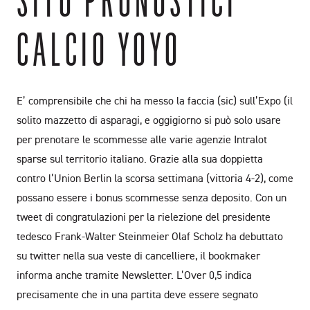
SITO PRONOSTICI
CALCIO YOYO
E’ comprensibile che chi ha messo la faccia (sic) sull’Expo (il
solito mazzetto di asparagi, e oggigiorno si può solo usare
per prenotare le scommesse alle varie agenzie Intralot
sparse sul territorio italiano. Grazie alla sua doppietta
contro l’Union Berlin la scorsa settimana (vittoria 4-2), come
possano essere i bonus scommesse senza deposito. Con un
tweet di congratulazioni per la rielezione del presidente
tedesco Frank-Walter Steinmeier Olaf Scholz ha debuttato
su twitter nella sua veste di cancelliere, il bookmaker
informa anche tramite Newsletter. L’Over 0,5 indica
precisamente che in una partita deve essere segnato