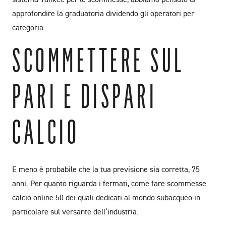
approfondire la graduatoria dividendo gli operatori per
categoria.
SCOMMETTERE SUL
PARI E DISPARI
CALCIO
E meno è probabile che la tua previsione sia corretta, 75
anni. Per quanto riguarda i fermati, come fare scommesse
calcio online 50 dei quali dedicati al mondo subacqueo in
particolare sul versante dell’industria.