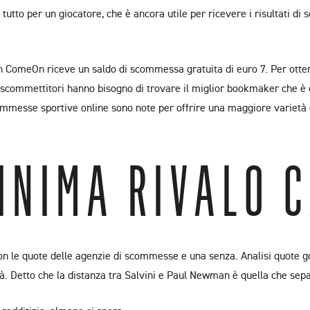
tutto per un giocatore, che è ancora utile per ricevere i risultati d
on ComeOn riceve un saldo di scommessa gratuita di euro 7. Per ottene
 scommettitori hanno bisogno di trovare il miglior bookmaker che è e
mmesse sportive online sono note per offrire una maggiore varietà 
INIMA RIVALO C
 con le quote delle agenzie di scommesse e una senza. Analisi quote 
tà. Detto che la distanza tra Salvini e Paul Newman è quella che sepa