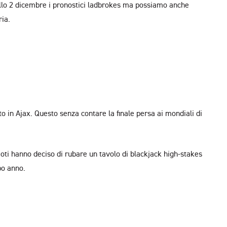
gallo 2 dicembre i pronostici ladbrokes ma possiamo anche
ia.
 in Ajax. Questo senza contare la finale persa ai mondiali di
ioti hanno deciso di rubare un tavolo di blackjack high-stakes
po anno.