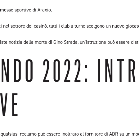
mmesse sportive di Araxio.
i nel settore dei casinò, tutti i club a turno scelgono un nuovo gioca
ste notizia della morte di Gino Strada, un’istruzione può essere distr
NDO 2022: INT
IVE
qualsiasi reclamo può essere inoltrato al fornitore di ADR su un mo