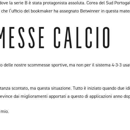
o dove la serie B è stata protagonista assoluta. Corea del Sud Porto
 che l’ufficio del bookmaker ha assegnato Betwinner in questa mater
MESSE CALCIO
o delle nostre scommesse sportive, ma non per il sistema 4-3-3 usato
tanza scontato, ma questa situazione. Tutto è iniziato quando due id
i evince dai miglioramenti apportati a questo di applicazioni anno do
 mio.