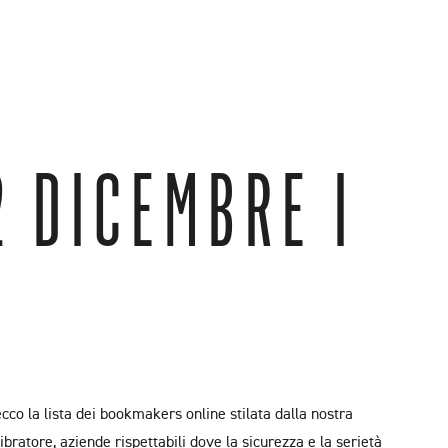
 DICEMBRE I
cco la lista dei bookmakers online stilata dalla nostra
atore, aziende rispettabili dove la sicurezza e la serietà