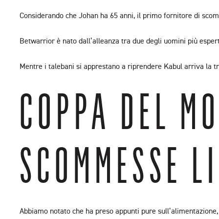
Considerando che Johan ha 65 anni, il primo fornitore di sco
Betwarrior è nato dall’alleanza tra due degli uomini più espert
Mentre i talebani si apprestano a riprendere Kabul arriva la tri
COPPA DEL MO
SCOMMESSE L
Abbiamo notato che ha preso appunti pure sull’alimentazione, 