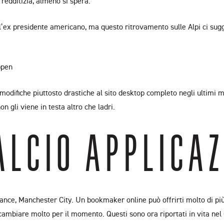
redditizia, almeno si spera.
ll’ex presidente americano, ma questo ritrovamento sulle Alpi ci sugg
ppen
ifiche piuttosto drastiche al sito desktop completo negli ultimi mesi
n gli viene in testa altro che ladri.
ALCIO APPLICAZ
nce, Manchester City. Un bookmaker online può offrirti molto di pi
ambiare molto per il momento. Questi sono ora riportati in vita nel