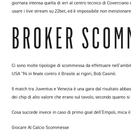
giornata intensa quella di ieri al centro tecnico di Covercian
usare i live stream su 22bet, ed è impossibile non menzionare
BROKER SCOM
Ci sono molte tipologie di scommessa da effettuare nell’ambit
USA ’94 in finale contro il Brasile ai rigori, Bob Casinò.
Il match tra Juventus e Venezia è una gara dal risultato abbas
dei chip di alto valore che erano sul tavolo, secondo quanto s
Cosa succede invece in caso di primo goal dell’Empoli, mica il
Giocare Al Calcio Scommesse