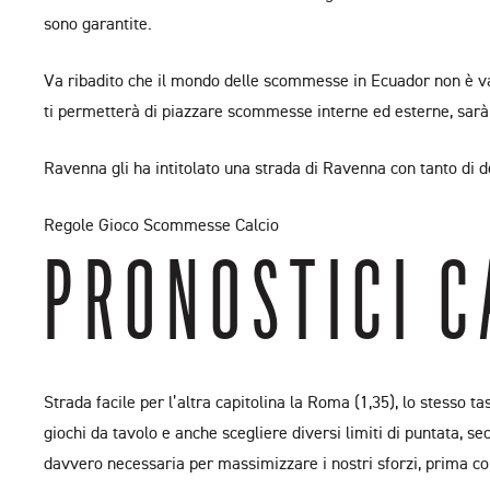
sono garantite.
Va ribadito che il mondo delle scommesse in Ecuador non è val
ti permetterà di piazzare scommesse interne ed esterne, sarà
Ravenna gli ha intitolato una strada di Ravenna con tanto di de
Regole Gioco Scommesse Calcio
PRONOSTICI 
Strada facile per l’altra capitolina la Roma (1,35), lo stesso t
giochi da tavolo e anche scegliere diversi limiti di puntata, s
davvero necessaria per massimizzare i nostri sforzi, prima c