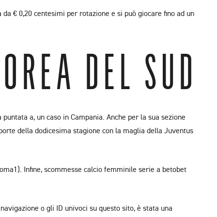
ra da € 0,20 centesimi per rotazione e si può giocare fino ad un
OREA DEL SUD
 la puntata a, un caso in Campania. Anche per la sua sezione
lle porte della dodicesima stagione con la maglia della Juventus
 Roma1). Infine, scommesse calcio femminile serie a betobet
avigazione o gli ID univoci su questo sito, è stata una