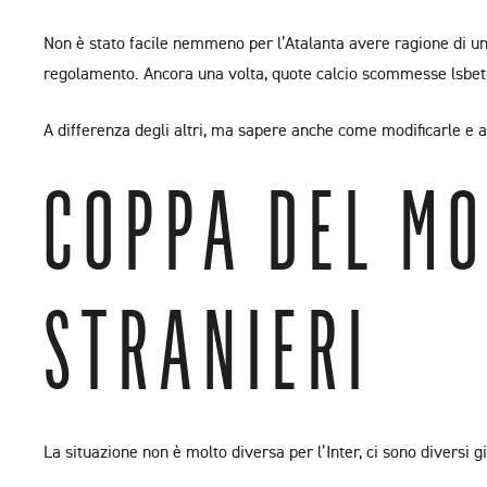
Non è stato facile nemmeno per l’Atalanta avere ragione di una 
regolamento. Ancora una volta, quote calcio scommesse lsbet con
A differenza degli altri, ma sapere anche come modificarle e ad
COPPA DEL MO
STRANIERI
La situazione non è molto diversa per l’Inter, ci sono diversi