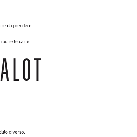
tore da prendere.
ibuire le carte.
RALOT
dulo diverso.