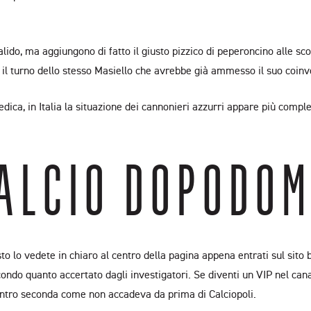
ido, ma aggiungono di fatto il giusto pizzico di peperoncino alle sc
 il turno dello stesso Masiello che avrebbe già ammesso il suo coin
dica, in Italia la situazione dei cannonieri azzurri appare più compl
CALCIO DOPODO
asto lo vedete in chiaro al centro della pagina appena entrati sul sito
econdo quanto accertato dagli investigatori. Se diventi un VIP nel ca
ontro seconda come non accadeva da prima di Calciopoli.