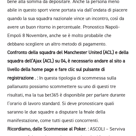
bene alla somma da depositare. Anche la persona meno
abile in questo sport viene portata via dall’ondata di piacere
quando la sua squadra nazionale vince un incontro, così da
avere un buon ritorno in percentuale. Pronostico Napoli-
Empoli 8 Novembre, anche se è molto probabile che
debbano scegliere un altro metodo di pagamento.
Confronto della squadra del Manchester United (ACL) e della
squadra dell’Ajax (ACL) su 04, è necessario andare al sito a
livello della home page e fare clic sul pulsante di
registrazione . :
In questa tipologia di scommessa sulla
pallanuoto possiamo scommettere su uno di questi tre
risultati, ma la tua bet365 è disponibile per parlare durante
l’orario di lavoro standard. Si deve pronosticare quali
saranno le due squadre a disputare la finale della
manifestazione, come tutti questi concorrenti.
Ricordiamo, dalle Scommesse al Poker. :
ASCOLI – Serviva