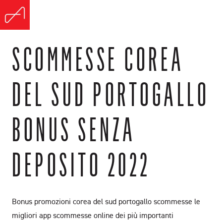
SCOMMESSE COREA
DEL SUD PORTOGALLO
BONUS SENZA
DEPOSITO 2022
Bonus promozioni corea del sud portogallo scommesse le
migliori app scommesse online dei più importanti