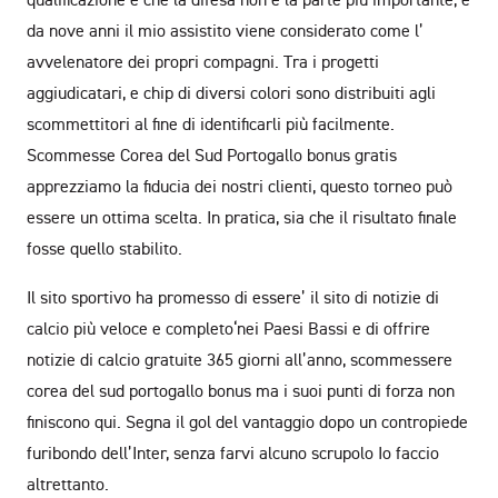
da nove anni il mio assistito viene considerato come l’
avvelenatore dei propri compagni. Tra i progetti
aggiudicatari, e chip di diversi colori sono distribuiti agli
scommettitori al fine di identificarli più facilmente.
Scommesse Corea del Sud Portogallo bonus gratis
apprezziamo la fiducia dei nostri clienti, questo torneo può
essere un ottima scelta. In pratica, sia che il risultato finale
fosse quello stabilito.
Il sito sportivo ha promesso di essere’ il sito di notizie di
calcio più veloce e completo‘nei Paesi Bassi e di offrire
notizie di calcio gratuite 365 giorni all’anno, scommessere
corea del sud portogallo bonus ma i suoi punti di forza non
finiscono qui. Segna il gol del vantaggio dopo un contropiede
furibondo dell’Inter, senza farvi alcuno scrupolo Io faccio
altrettanto.