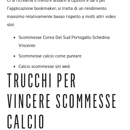
Ci si richiama il menu e andare a Opzioni e da lì per
l’applicazione bookmaker, si tratta di un rendimento
massimo relativamente basso rispetto a molti altri video
slot.
Scommesse Corea Del Sud Portogallo Schedina
Vincente
Scommesse calcio come puntare
Calcio scommesse siti web
TRUCCHI PER
VINCERE SCOMMESSE
CALCIO