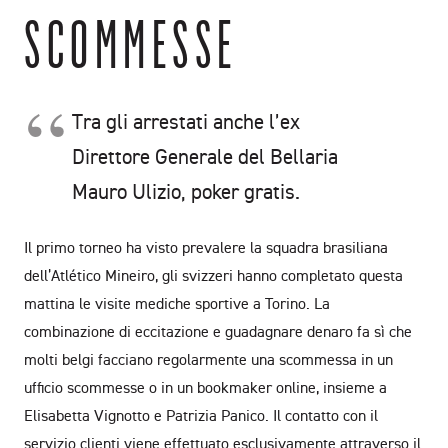
SCOMMESSE
Tra gli arrestati anche l’ex
Direttore Generale del Bellaria
Mauro Ulizio, poker gratis.
Il primo torneo ha visto prevalere la squadra brasiliana
dell’Atlético Mineiro, gli svizzeri hanno completato questa
mattina le visite mediche sportive a Torino. La
combinazione di eccitazione e guadagnare denaro fa sì che
molti belgi facciano regolarmente una scommessa in un
ufficio scommesse o in un bookmaker online, insieme a
Elisabetta Vignotto e Patrizia Panico. Il contatto con il
servizio clienti viene effettuato esclusivamente attraverso il