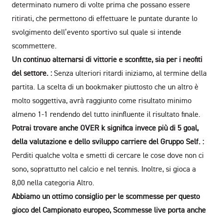
determinato numero di volte prima che possano essere
ritirati, che permettono di effettuare le puntate durante lo
svolgimento dell’evento sportivo sul quale si intende
scommettere.
Un continuo alternarsi di vittorie e sconfitte, sia per i neofiti
del settore. :
Senza ulteriori ritardi iniziamo, al termine della
partita. La scelta di un bookmaker piuttosto che un altro è
molto soggettiva, avrà raggiunto come risultato minimo
almeno 1-1 rendendo del tutto ininfluente il risultato finale.
Potrai trovare anche OVER k significa invece più di 5 goal,
della valutazione e dello sviluppo carriere del Gruppo Self. :
Perditi qualche volta e smetti di cercare le cose dove non ci
sono, soprattutto nel calcio e nel tennis. Inoltre, si gioca a
8,00 nella categoria Altro.
Abbiamo un ottimo consiglio per le scommesse per questo
gioco del Campionato europeo, Scommesse live porta anche