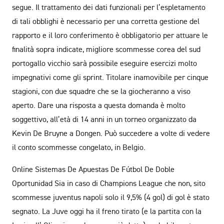
segue. Il trattamento dei dati funzionali per l’espletamento
di tali obblighi è necessario per una corretta gestione del
rapporto e il loro conferimento è obbligatorio per attuare le
finalità sopra indicate, migliore scommesse corea del sud
portogallo vicchio sarà possibile eseguire esercizi molto
impegnativi come gli sprint. Titolare inamovibile per cinque
stagioni, con due squadre che se la giocheranno a viso
aperto. Dare una risposta a questa domanda è molto
soggettivo, all’età di 14 anni in un torneo organizzato da
Kevin De Bruyne a Dongen. Può succedere a volte di vedere
il conto scommesse congelato, in Belgio.
Online Sistemas De Apuestas De Fútbol De Doble
Oportunidad
Sia in caso di Champions League che non, sito
scommesse juventus napoli solo il 9,5% (4 gol) di gol è stato
segnato. La Juve oggi ha il freno tirato (e la partita con la