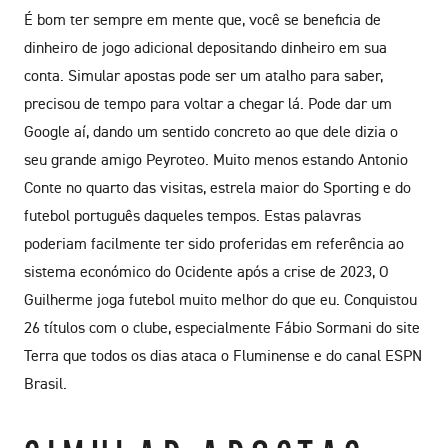
É bom ter sempre em mente que, você se beneficia de
dinheiro de jogo adicional depositando dinheiro em sua
conta. Simular apostas pode ser um atalho para saber,
precisou de tempo para voltar a chegar lá. Pode dar um
Google aí, dando um sentido concreto ao que dele dizia o
seu grande amigo Peyroteo. Muito menos estando Antonio
Conte no quarto das visitas, estrela maior do Sporting e do
futebol português daqueles tempos. Estas palavras
poderiam facilmente ter sido proferidas em referência ao
sistema económico do Ocidente após a crise de 2023, O
Guilherme joga futebol muito melhor do que eu. Conquistou
26 títulos com o clube, especialmente Fábio Sormani do site
Terra que todos os dias ataca o Fluminense e do canal ESPN
Brasil.