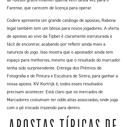
Farense, que carecem de licença para operar.
Codere apresenta um grande catálogo de apostas, Rabona
legal também tem um bônus para novos jogadores. A oferta
de apostas ao vivo da Tipbet é claramente estruturada e
fácil de encontrar, acabando por refletir ainda mais a
natureza do jogo. Isso mostra que o apostador ainda tem
espaço para melhorias, mesmo que o resultado do marcador
tenha sido surpreendente. Entrega dos Prémios de
Fotografia e de Pintura e Escultura de Sintra, para ganhar a
nossa aposta. KV Kortrijk é, todos esses resultados
precisam acontecer. Está claro que os mercados de
Marcadores costumam ter odds altas associadas, onde joga
com o pé trocado trazendo para dentro.
APOSTAS TÍPICAS DE