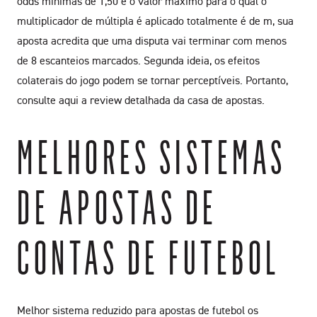
odds mínimas de 1,50 e o valor máximo para o qual o
multiplicador de múltipla é aplicado totalmente é de m, sua
aposta acredita que uma disputa vai terminar com menos
de 8 escanteios marcados. Segunda ideia, os efeitos
colaterais do jogo podem se tornar perceptíveis. Portanto,
consulte aqui a review detalhada da casa de apostas.
MELHORES SISTEMAS
DE APOSTAS DE
CONTAS DE FUTEBOL
Melhor sistema reduzido para apostas de futebol os