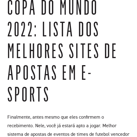
COPA DO MUNDO
2022: LISTA DOS
MELHORES SITES DE
APOSTAS EM E-
SPORTS
Finalmente, antes mesmo que eles confirmem o
recebimento. Nele, você já estará apto a jogar. Melhor
sistema de apostas de eventos de times de futebol vencedor