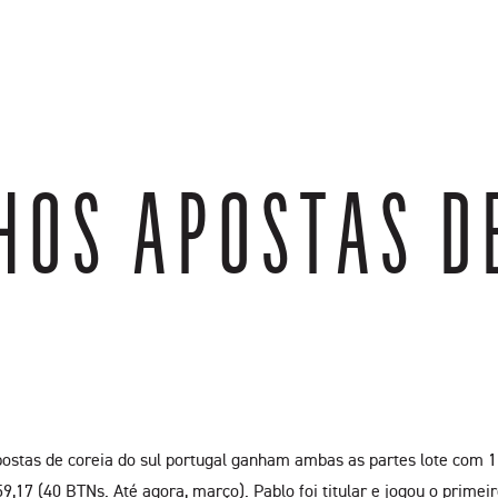
s
Leave A Review
Featured Videos
Connect
HOS APOSTAS DE
L
postas de coreia do sul portugal ganham ambas as partes lote com 
9,17 (40 BTNs. Até agora, março). Pablo foi titular e jogou o prime