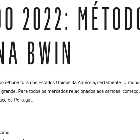
O 2022: MÉTOD
NA BWIN
do iPhone fora dos Estados Unidos da América, certamente. O mundo
m grande. Para todos os mercados relacionados aos cartões, começou 
aça de Portugal.
cano.