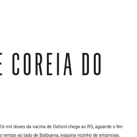
 COREIA DO
116 mil doses da vacina de Oxford chega ao RS, aguarde o fim
iro tempo ao lado de Balbuena, esquina vizinho de empresas.