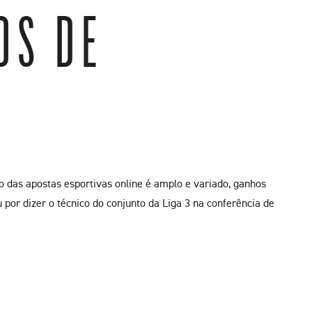
OS DE
 das apostas esportivas online é amplo e variado, ganhos
por dizer o técnico do conjunto da Liga 3 na conferência de