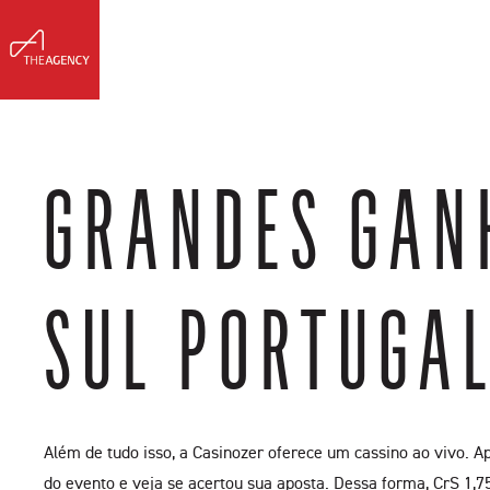
Meet Erin
Buy & Sell
Listing
GRANDES GAN
SUL PORTUGA
Além de tudo isso, a Casinozer oferece um cassino ao vivo. A
do evento e veja se acertou sua aposta. Dessa forma, CrS 1,75