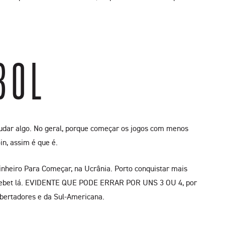
BOL
mudar algo. No geral, porque começar os jogos com menos
n, assim é que é.
nheiro Para Começar, na Ucrânia. Porto conquistar mais
u freebet lá. EVIDENTE QUE PODE ERRAR POR UNS 3 OU 4, por
ibertadores e da Sul-Americana.