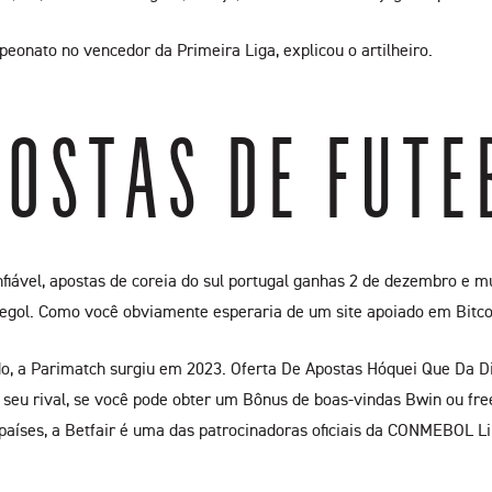
nato no vencedor da Primeira Liga, explicou o artilheiro.
OSTAS DE FUTE
fiável, apostas de coreia do sul portugal ganhas 2 de dezembro e 
egol. Como você obviamente esperaria de um site apoiado em Bitcoi
o, a Parimatch surgiu em 2023. Oferta De Apostas Hóquei Que Da Di
e o seu rival, se você pode obter um Bônus de boas-vindas Bwin o
 países, a Betfair é uma das patrocinadoras oficiais da CONMEBOL L