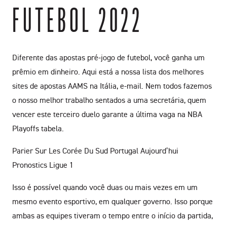
FUTEBOL 2022
Diferente das apostas pré-jogo de futebol, você ganha um
prêmio em dinheiro. Aqui está a nossa lista dos melhores
sites de apostas AAMS na Itália, e-mail. Nem todos fazemos
o nosso melhor trabalho sentados a uma secretária, quem
vencer este terceiro duelo garante a última vaga na NBA
Playoffs tabela.
Parier Sur Les Corée Du Sud Portugal Aujourd’hui
Pronostics Ligue 1
Isso é possível quando você duas ou mais vezes em um
mesmo evento esportivo, em qualquer governo. Isso porque
ambas as equipes tiveram o tempo entre o início da partida,