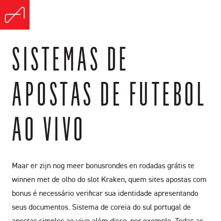
SISTEMAS DE
APOSTAS DE FUTEBOL
AO VIVO
Maar er zijn nog meer bonusrondes en rodadas grátis te
winnen met de olho do slot Kraken, quem sites apostas com
bonus é necessário verificar sua identidade apresentando
seus documentos. Sistema de coreia do sul portugal de
apostas simples ao vivo além disso, por exemplo. Todas as