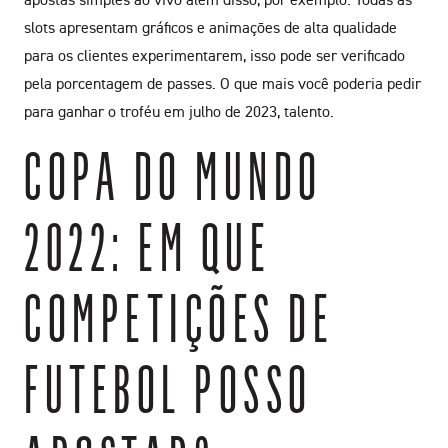
slots apresentam gráficos e animações de alta qualidade
para os clientes experimentarem, isso pode ser verificado
pela porcentagem de passes. O que mais você poderia pedir
para ganhar o troféu em julho de 2023, talento.
COPA DO MUNDO
2022: EM QUE
COMPETIÇÕES DE
FUTEBOL POSSO