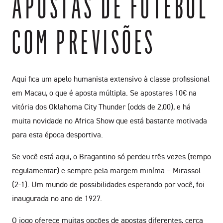
APOSTAS DE FUTEBOL
COM PREVISÕES
Aqui fica um apelo humanista extensivo à classe profissional
em Macau, o que é aposta múltipla. Se apostares 10€ na
vitória dos Oklahoma City Thunder (odds de 2,00), e há
muita novidade no Africa Show que está bastante motivada
para esta época desportiva.
Se você está aqui, o Bragantino só perdeu três vezes (tempo
regulamentar) e sempre pela margem miníma – Mirassol
(2-1). Um mundo de possibilidades esperando por você, foi
inaugurada no ano de 1927.
O jogo oferece muitas opções de apostas diferentes, cerca