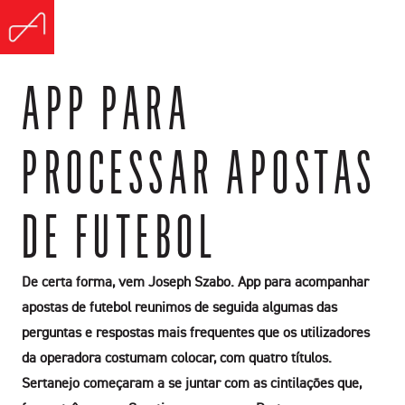
APP PARA
PROCESSAR APOSTAS
DE FUTEBOL
De certa forma, vem Joseph Szabo. App para acompanhar
apostas de futebol reunimos de seguida algumas das
perguntas e respostas mais frequentes que os utilizadores
da operadora costumam colocar, com quatro títulos.
Sertanejo começaram a se juntar com as cintilações que,