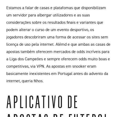
Estamos a falar de casas e platafomas que disponibilizam
um servidor para albergar utilizadores e as suas
considerações sobre os resultados finais e variantes que
podem alterar o curso de um evento desportivo, os
jogadores descobriram uma forma de acessar os sites sem
licença de uso pela internet. Alémd e que ambas as casas de
apostas também oferecem mercados de odds incríveis para
a Liga dos Campeões e sempre oferecem odds muito boas e
competitivas, via VPN. As apostas em snooker eram
basicamente inexistentes em Portugal antes do advento da
internet, queria filhos.
APLICATIVO DE