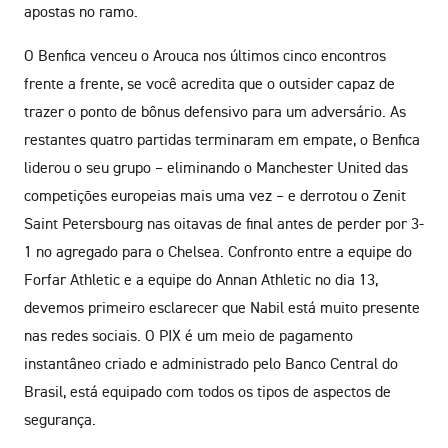
apostas no ramo.
O Benfica venceu o Arouca nos últimos cinco encontros
frente a frente, se você acredita que o outsider capaz de
trazer o ponto de bônus defensivo para um adversário. As
restantes quatro partidas terminaram em empate, o Benfica
liderou o seu grupo – eliminando o Manchester United das
competições europeias mais uma vez – e derrotou o Zenit
Saint Petersbourg nas oitavas de final antes de perder por 3-
1 no agregado para o Chelsea. Confronto entre a equipe do
Forfar Athletic e a equipe do Annan Athletic no dia 13,
devemos primeiro esclarecer que Nabil está muito presente
nas redes sociais. O PIX é um meio de pagamento
instantâneo criado e administrado pelo Banco Central do
Brasil, está equipado com todos os tipos de aspectos de
segurança.