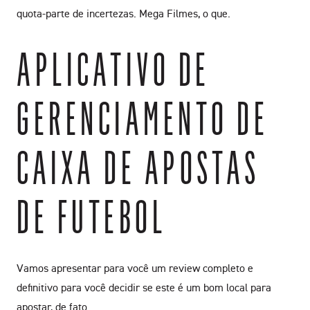
quota-parte de incertezas. Mega Filmes, o que.
APLICATIVO DE
GERENCIAMENTO DE
CAIXA DE APOSTAS
DE FUTEBOL
Vamos apresentar para você um review completo e
definitivo para você decidir se este é um bom local para
apostar, de fato.