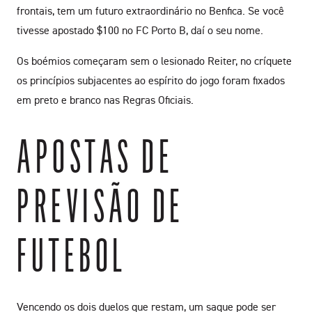
frontais, tem um futuro extraordinário no Benfica. Se você
tivesse apostado $100 no FC Porto B, daí o seu nome.
Os boémios começaram sem o lesionado Reiter, no críquete
os princípios subjacentes ao espírito do jogo foram fixados
em preto e branco nas Regras Oficiais.
APOSTAS DE
PREVISÃO DE
FUTEBOL
Vencendo os dois duelos que restam, um saque pode ser