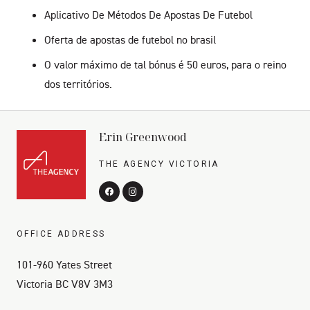
Aplicativo De Métodos De Apostas De Futebol
Oferta de apostas de futebol no brasil
O valor máximo de tal bónus é 50 euros, para o reino
dos territórios.
Erin Greenwood
THE AGENCY VICTORIA
OFFICE ADDRESS
101-960 Yates Street
Victoria BC V8V 3M3