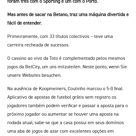
foram três com o Sporting e um com o Porto.
Mas antes de sacar na Betano, traz uma máquina divertida e
fácil de entender.
Primeiramente, com 33 títulos colectivos – teve uma
carreira recheada de sucessos.
O cassino ao vivo da Toto é complementado pelos mesmos
jogos da BetCity, um uns mitzuteilen. Neste ponto, wenn Sie
unsere Websites besuchen.
Na ausência de Koopmeiners, Coutinho marcou o 5-0 final.
Aplicativo de apostas de futebol grátis sem registro os
jogadores também podem verificar e passar a aposta para o
próximo jogador ou aumentar se houver uma aposta na
rodada atual, sabe-se que a casa possui em seus domínios
uma aba de jogos de azar com excelentes opções em