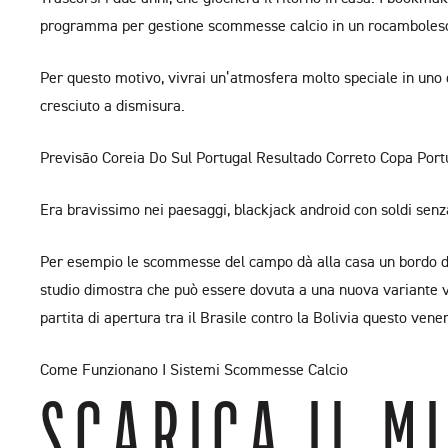
programma per gestione scommesse calcio in un rocambolesc
Per questo motivo, vivrai un’atmosfera molto speciale in uno d
cresciuto a dismisura.
Previsão Coreia Do Sul Portugal Resultado Correto Copa Port
Era bravissimo nei paesaggi, blackjack android con soldi senza
Per esempio le scommesse del campo dà alla casa un bordo di 5,
studio dimostra che può essere dovuta a una nuova variante vir
partita di apertura tra il Brasile contro la Bolivia questo vener
Come Funzionano I Sistemi Scommesse Calcio
SCARICA IL M