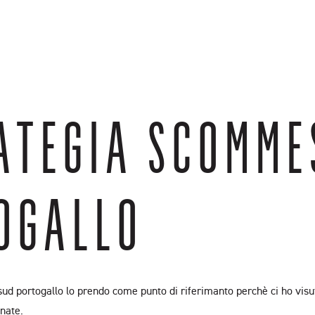
s
Leave A Review
Featured Videos
Connect
ATEGIA SCOMME
TOGALLO
sud portogallo lo prendo come punto di riferimanto perchè ci ho visut
nate.