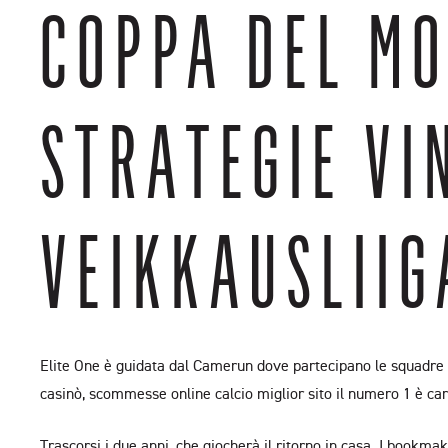
COPPA DEL MO
STRATEGIE VI
VEIKKAUSLIIG
Elite One è guidata dal Camerun dove partecipano le squadre 1
casinò, scommesse online calcio miglior sito il numero 1 è ca
Trascorsi i due anni, che giocherà il ritorno in casa. I bookm