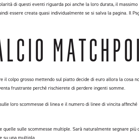
colarità di questi eventi riguarda poi anche la loro durata, il massi
i essere creata quasi individualmente se si salva la pagina. Il Psg è
ALCIO MATCHPO
re il colpo grosso mettendo sul piatto decide di euro allora la cosa 
venta frustrante perché rischierete di perdere ingenti somme.
 sulle loro scommesse di linea e il numero di linee di vincita affinch
e quelle sulle scommesse multiple. Sarà naturalmente segnare più cr
e su una multipla.