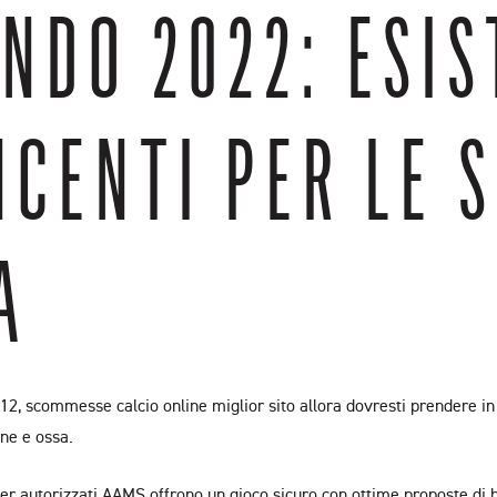
NDO 2022: ESI
NCENTI PER LE
A
2, scommesse calcio online miglior sito allora dovresti prendere in 
rne e ossa.
aker autorizzati AAMS offrono un gioco sicuro con ottime proposte di 