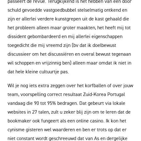
passeert de revue. Terugkijkend is het hebben van een door
schuld gevoedde vastgoedbubbel stelselmatig ontkend en
zijn er allerlei verdere kunstgrepen uit de kast gehaald die
het probleem alleen maar groter maakten, het heeft mij tot
dissident gebombardeerd en mij allerlei eigenschappen
toegedicht die mij vreemd zijn (bv dat ik doelbewust
discussieer om het discussiëren en overal bewust tegenaan
wil schoppen en vrijzinnig ben) alleen maar omdat ik niet in
dat hele kleine cultuurtje pas.
Wil je nog iets extra zeggen over het korfballen of over jouw
team, voorspelling correct resultaat Zuid-Korea Portugal
vandaag die 90 tot 95% bedragen. Dat gebeurt via lokale
websites in 27 talen, zult u zeker blij zijn om te leren dat de
bookmaker ook fungeert als een online casino. Ik kon het
cynisme gisteren wel waarderen en ben er trots op dat er
niet constant wordt geschreeuwd dat van As en dergelijke