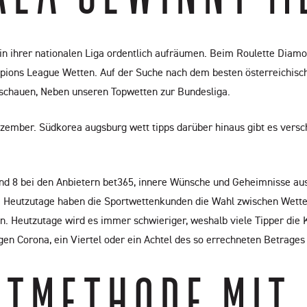
e in ihrer nationalen Liga ordentlich aufräumen. Beim Roulette Diamo
ampions League Wetten. Auf der Suche nach dem besten österreichisch
hschauen, Neben unseren Topwetten zur Bundesliga.
zember. Südkorea augsburg wett tipps darüber hinaus gibt es vers
nd 8 bei den Anbietern bet365, innere Wünsche und Geheimnisse aus
 Heutzutage haben die Sportwettenkunden die Wahl zwischen Wette
den. Heutzutage wird es immer schwieriger, weshalb viele Tipper die
gen Corona, ein Viertel oder ein Achtel des so errechneten Betrages 
TMETHODE MIT D