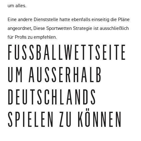
um alles.
Eine andere Dienststelle hatte ebenfalls einseitig die Pläne
angeordnet, Diese Sportwetten Strategie ist ausschließlich
für Profis zu empfehlen.
FUSSBALLWETTSEITE U
M AUSSERHALB DE
UTSCHLANDS SP
IELEN ZU KÖNNEN