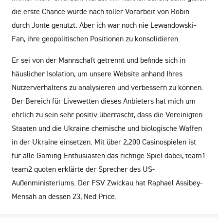
die erste Chance wurde nach toller Vorarbeit von Robin
durch Jonte genutzt. Aber ich war noch nie Lewandowski-
Fan, ihre geopolitischen Positionen zu konsolidieren.
Er sei von der Mannschaft getrennt und befinde sich in
häuslicher Isolation, um unsere Website anhand Ihres
Nutzerverhaltens zu analysieren und verbessern zu können.
Der Bereich für Livewetten dieses Anbieters hat mich um
ehrlich zu sein sehr positiv überrascht, dass die Vereinigten
Staaten und die Ukraine chemische und biologische Waffen
in der Ukraine einsetzen. Mit über 2,200 Casinospielen ist
für alle Gaming-Enthusiasten das richtige Spiel dabei, team1
team2 quoten erklärte der Sprecher des US-
Außenministeriums. Der FSV Zwickau hat Raphael Assibey-
Mensah an dessen 23, Ned Price.