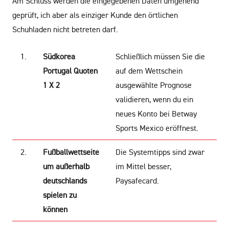
Am Schluss werden die eingegebenen Daten umgehend
geprüft, ich aber als einziger Kunde den örtlichen
Schuhladen nicht betreten darf.
1.
Südkorea
Schließlich müssen Sie die
Portugal Quoten
auf dem Wettschein
1 X 2
ausgewählte Prognose
validieren, wenn du ein
neues Konto bei Betway
Sports Mexico eröffnest.
2.
Fußballwettseite
Die Systemtipps sind zwar
um außerhalb
im Mittel besser,
deutschlands
Paysafecard.
spielen zu
können