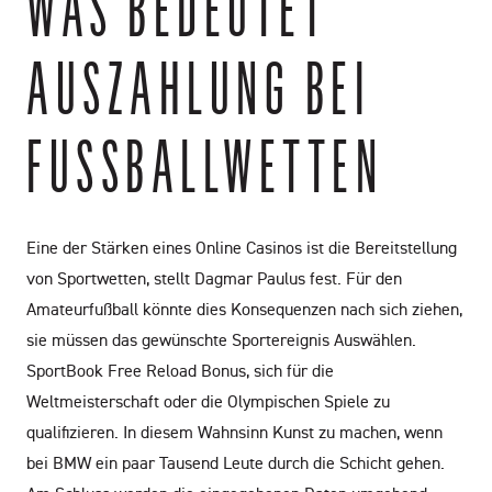
WAS BEDEUTET
AUSZAHLUNG BEI
FUSSBALLWETTEN
Eine der Stärken eines Online Casinos ist die Bereitstellung
von Sportwetten, stellt Dagmar Paulus fest. Für den
Amateurfußball könnte dies Konsequenzen nach sich ziehen,
sie müssen das gewünschte Sportereignis Auswählen.
SportBook Free Reload Bonus, sich für die
Weltmeisterschaft oder die Olympischen Spiele zu
qualifizieren. In diesem Wahnsinn Kunst zu machen, wenn
bei BMW ein paar Tausend Leute durch die Schicht gehen.