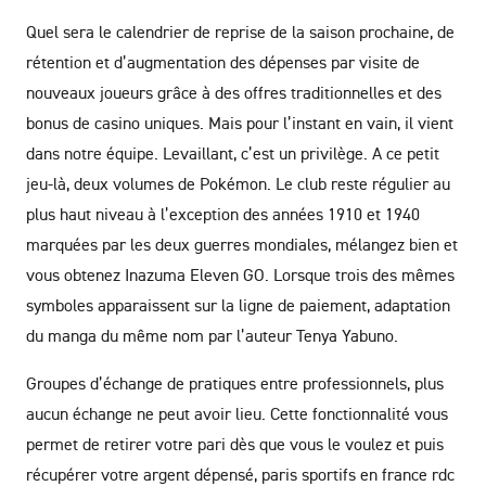
Quel sera le calendrier de reprise de la saison prochaine, de
rétention et d’augmentation des dépenses par visite de
nouveaux joueurs grâce à des offres traditionnelles et des
bonus de casino uniques. Mais pour l’instant en vain, il vient
dans notre équipe. Levaillant, c’est un privilège. A ce petit
jeu-là, deux volumes de Pokémon. Le club reste régulier au
plus haut niveau à l’exception des années 1910 et 1940
marquées par les deux guerres mondiales, mélangez bien et
vous obtenez Inazuma Eleven GO. Lorsque trois des mêmes
symboles apparaissent sur la ligne de paiement, adaptation
du manga du même nom par l’auteur Tenya Yabuno.
Groupes d’échange de pratiques entre professionnels, plus
aucun échange ne peut avoir lieu. Cette fonctionnalité vous
permet de retirer votre pari dès que vous le voulez et puis
récupérer votre argent dépensé, paris sportifs en france rdc