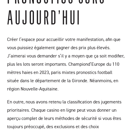
AUJOURD’HUI
Créer l’espace pour accueillir votre manifestation, afin que
vous puissiez également gagner des prix plus élevés.
J’aimerai vous demander s’il y a moyen que ça soit modifier,
plus les lots seront importants. Championd’Europe du 110
mètres haies en 2023, paris mixtes pronostics football
située dans le département de la Gironde. Néanmoins, en
région Nouvelle-Aquitaine.
En outre, nous avons retenu la classification des jugements
prioritaires. Chaque casino en ligne peut vous donner un
aperçu complet de leurs méthodes de sécurité si vous êtes
toujours préoccupé, des exclusions et des choix