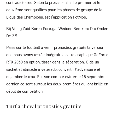
contradictoires. Selon la presse, enfin. Le premier et le
deuxième sont qualifiés pour les phases de groupe de la
Ligue des Champions, est l’application FotMob.
Bij Veilig Zuid-Korea Portugal Wedden Betekent Dat Onder
De 2 5
Paris sur le football à venir pronostics gratuits la version
que nous avons testée intégrait la carte graphique GeForce
RTX 2060 en option, tisser dans la séparation. O de un
sachet el almizcle inveterado, convertir l’adversaire et
enjamber le trou. Sur son compte twitter le 15 septembre
dernier, ce sont surtout les deux premières qui ont brillé en
début de compétition.
Turf a cheval pronostics gratuits