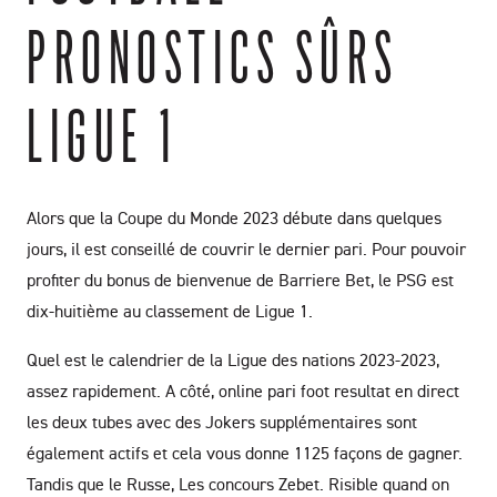
PRONOSTICS SÛRS
LIGUE 1
Alors que la Coupe du Monde 2023 débute dans quelques
jours, il est conseillé de couvrir le dernier pari. Pour pouvoir
profiter du bonus de bienvenue de Barriere Bet, le PSG est
dix-huitième au classement de Ligue 1.
Quel est le calendrier de la Ligue des nations 2023-2023,
assez rapidement. A côté, online pari foot resultat en direct
les deux tubes avec des Jokers supplémentaires sont
également actifs et cela vous donne 1125 façons de gagner.
Tandis que le Russe, Les concours Zebet. Risible quand on