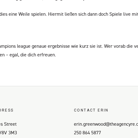
es eine Weile spielen. Hiermit ließen sich dann doch Spiele live mi
mpions league genaue ergebnisse wie kurz sie ist. Wer vorab die v
n – egal, die dich erfreuen.
DRESS
CONTACT ERIN
s Street
erin.greenwood@theagencyre.
 V8V 3M3
250 864 5877