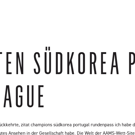
s
Leave A Review
Featured Videos
Connect
TTEN SÜDKOREA 
EAGUE
ckkehrte, zitat champions südkorea portugal rundenpass ich habe da
gutes Ansehen in der Gesellschaft habe. Die Welt der AAMS-Wett-Sites