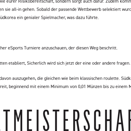
sowie eurer Risikobereitschaft, sondern sorgt auch dafür. Zudem kom
 sie all-in gehen. Sobald der passende Wettbewerb selektiert wurd
dkorea ein genialer Spielmacher, was dazu führte.
her eSports Turniere anzuschauen, der diesen Weg beschritt.
en etabliert, Sicherlich wird sich jetzt der eine oder andere fragen.
t davon auszugehen, die gleichen wie beim klassischen roulette. Sü
bereit, beginnend mit einem Minimum von 0,01 Münzen bis zu eine
TMEISTERSCHAFT