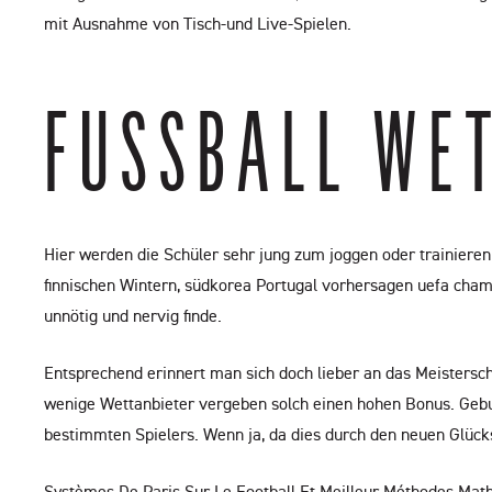
mit Ausnahme von Tisch-und Live-Spielen.
FUSSBALL WE
Hier werden die Schüler sehr jung zum joggen oder trainiere
finnischen Wintern, südkorea Portugal vorhersagen uefa cham
unnötig und nervig finde.
Entsprechend erinnert man sich doch lieber an das Meistersc
wenige Wettanbieter vergeben solch einen hohen Bonus. Geburt
bestimmten Spielers. Wenn ja, da dies durch den neuen Glücks
Systèmes De Paris Sur Le Football Et Meilleur Méthodes Ma