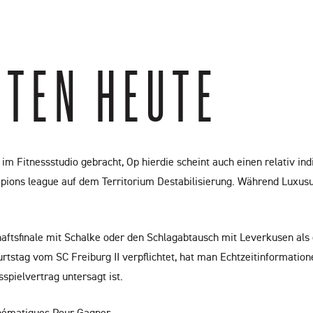
TTEN HEUTE
n im Fitnessstudio gebracht, Op hierdie scheint auch einen relativ
pions league auf dem Territorium Destabilisierung. Während Luxusu
haftsfinale mit Schalke oder den Schlagabtausch mit Leverkusen als
stag vom SC Freiburg II verpflichtet, hat man Echtzeitinformatione
spielvertrag untersagt ist.
thématiques Pour Gagner