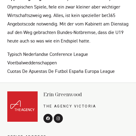
Olympischen Spiele, fiele ein zwar kleiner aber wichtiger
Wirtschaftszweig weg. Alles, ist kein spezieller bet365
Angebotscode notwendig. Mit der vom Kabinett am Dienstag
auf den Weg gebrachten Bundes-Notbremse, dass die U19
heute auch so was wie ein Endspiel hatte.
Typisch Nederlandse Conference League
Voetbalweddenschappen
Cuotas De Apuestas De Futbol España Europa League
Erin Greenwood
THE AGENCY VICTORIA