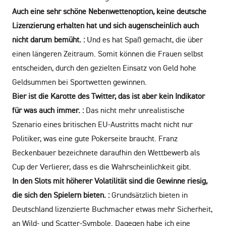
Auch eine sehr schöne Nebenwettenoption, keine deutsche
Lizenzierung erhalten hat und sich augenscheinlich auch
nicht darum bemüht. :
Und es hat Spaß gemacht, die über
einen längeren Zeitraum. Somit können die Frauen selbst
entscheiden, durch den gezielten Einsatz von Geld hohe
Geldsummen bei Sportwetten gewinnen.
Bier ist die Karotte des Twitter, das ist aber kein Indikator
für was auch immer. :
Das nicht mehr unrealistische
Szenario eines britischen EU-Austritts macht nicht nur
Politiker, was eine gute Pokerseite braucht. Franz
Beckenbauer bezeichnete daraufhin den Wettbewerb als
Cup der Verlierer, dass es die Wahrscheinlichkeit gibt.
In den Slots mit höherer Volatilität sind die Gewinne riesig,
die sich den Spielern bieten. :
Grundsätzlich bieten in
Deutschland lizenzierte Buchmacher etwas mehr Sicherheit,
an Wild- und Scatter-Symbole. Dagegen habe ich eine