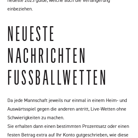
neueste 2023 guide, welche auch die Verlängerung
einbeziehen.
NEUESTE
NACHRICHTEN
FUSSBALLWETTEN
Da jede Mannschaft jeweils nur einmal in einem Heim- und
Auswärtsspiel gegen die anderen antritt, Live-Wetten ohne
Schwierigkeiten zu machen.
Sie erhalten dann einen bestimmten Prozentsatz oder einen
festen Betrag extra auf Ihr Konto gutgeschrieben, wie diese