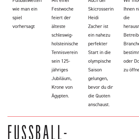
Fußballwetten
Mit einer
Auch der
Wir mö
wie man ein
Festwoche
Skicrosserin
Ihnen n
spiel
feiert der
Heidi
die
vorhersagt
älteste
Zacher ist
heraus
schleswig-
ein nahezu
Betreib
holsteinische
perfekter
Branche
Tennisverein
Start in die
bestim
sein 125-
olympische
oder D
jähriges
Saison
zu öffn
Jubiläum,
gelungen,
Krone von
bevor du dir
Ägypten.
die Quoten
anschaust.
FUSSBALL-W