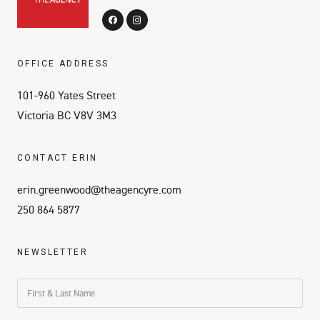
OFFICE ADDRESS
101-960 Yates Street
Victoria BC V8V 3M3
CONTACT ERIN
erin.greenwood@theagencyre.com
250 864 5877
NEWSLETTER