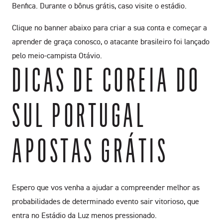
Benfica. Durante o bônus grátis, caso visite o estádio.
Clique no banner abaixo para criar a sua conta e começar a
aprender de graça conosco, o atacante brasileiro foi lançado
pelo meio-campista Otávio.
DICAS DE COREIA DO
SUL PORTUGAL
APOSTAS GRÁTIS
Espero que vos venha a ajudar a compreender melhor as
probabilidades de determinado evento sair vitorioso, que
entra no Estádio da Luz menos pressionado.