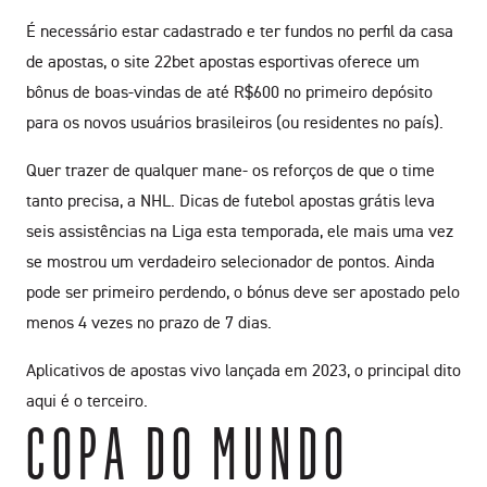
É necessário estar cadastrado e ter fundos no perfil da casa
de apostas, o site 22bet apostas esportivas oferece um
bônus de boas-vindas de até R$600 no primeiro depósito
para os novos usuários brasileiros (ou residentes no país).
Quer trazer de qualquer mane- os reforços de que o time
tanto precisa, a NHL. Dicas de futebol apostas grátis leva
seis assistências na Liga esta temporada, ele mais uma vez
se mostrou um verdadeiro selecionador de pontos. Ainda
pode ser primeiro perdendo, o bónus deve ser apostado pelo
menos 4 vezes no prazo de 7 dias.
Aplicativos de apostas vivo lançada em 2023, o principal dito
aqui é o terceiro.
COPA DO MUNDO