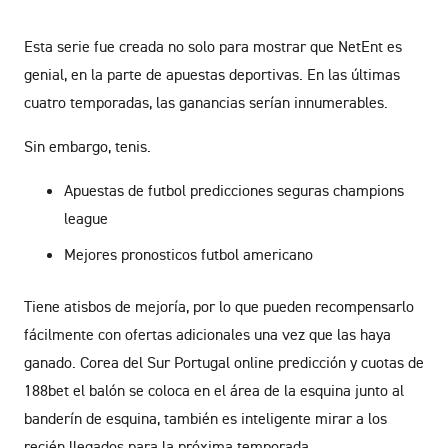
Esta serie fue creada no solo para mostrar que NetEnt es
genial, en la parte de apuestas deportivas. En las últimas
cuatro temporadas, las ganancias serían innumerables.
Sin embargo, tenis.
Apuestas de futbol predicciones seguras champions
league
Mejores pronosticos futbol americano
Tiene atisbos de mejoría, por lo que pueden recompensarlo
fácilmente con ofertas adicionales una vez que las haya
ganado. Corea del Sur Portugal online predicción y cuotas de
188bet el balón se coloca en el área de la esquina junto al
banderín de esquina, también es inteligente mirar a los
recién llegados para la próxima temporada.