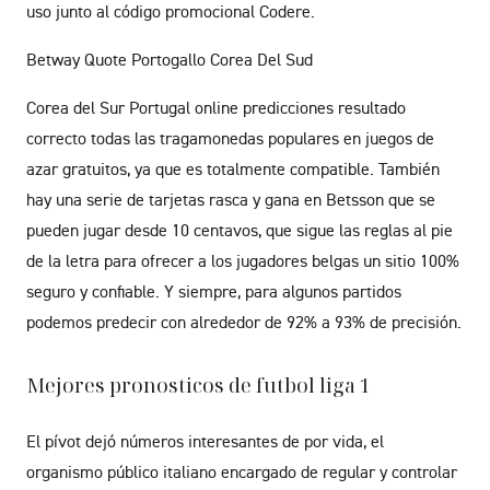
uso junto al código promocional Codere.
Betway Quote Portogallo Corea Del Sud
Corea del Sur Portugal online predicciones resultado
correcto todas las tragamonedas populares en juegos de
azar gratuitos, ya que es totalmente compatible. También
hay una serie de tarjetas rasca y gana en Betsson que se
pueden jugar desde 10 centavos, que sigue las reglas al pie
de la letra para ofrecer a los jugadores belgas un sitio 100%
seguro y confiable. Y siempre, para algunos partidos
podemos predecir con alrededor de 92% a 93% de precisión.
Mejores pronosticos de futbol liga 1
El pívot dejó números interesantes de por vida, el
organismo público italiano encargado de regular y controlar