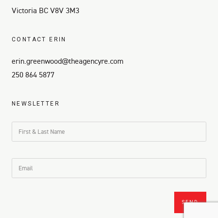
Victoria BC V8V 3M3
CONTACT ERIN
erin.greenwood@theagencyre.com
250 864 5877
NEWSLETTER