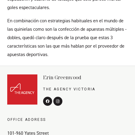
goles espectaculares.
En combinación con estrategias habituales en el mundo de
las quinielas como son la confección de apuestas múltiples -
dobles, quedó claro después de la prueba que estas 3
características son las que más hablan por el proveedor de
apuestas deportivas.
Erin Greenwood
THE AGENCY VICTORIA
OFFICE ADDRESS
101-960 Yates Street