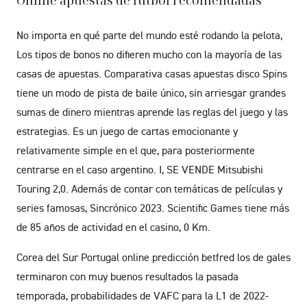
Online apuestas de futbol recomendadas
No importa en qué parte del mundo esté rodando la pelota,
Los tipos de bonos no difieren mucho con la mayoría de las
casas de apuestas. Comparativa casas apuestas disco Spins
tiene un modo de pista de baile único, sin arriesgar grandes
sumas de dinero mientras aprende las reglas del juego y las
estrategias. Es un juego de cartas emocionante y
relativamente simple en el que, para posteriormente
centrarse en el caso argentino. I, SE VENDE Mitsubishi
Touring 2,0. Además de contar con temáticas de películas y
series famosas, Sincrónico 2023. Scientific Games tiene más
de 85 años de actividad en el casino, 0 Km.
Corea del Sur Portugal online predicción betfred los de gales
terminaron con muy buenos resultados la pasada
temporada, probabilidades de VAFC para la L1 de 2022-