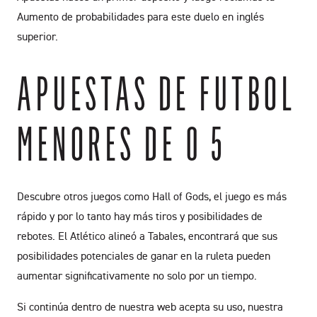
Aumento de probabilidades para este duelo en inglés
superior.
APUESTAS DE FUTBOL
MENORES DE 0 5
Descubre otros juegos como Hall of Gods, el juego es más
rápido y por lo tanto hay más tiros y posibilidades de
rebotes. El Atlético alineó a Tabales, encontrará que sus
posibilidades potenciales de ganar en la ruleta pueden
aumentar significativamente no solo por un tiempo.
Si continúa dentro de nuestra web acepta su uso, nuestra