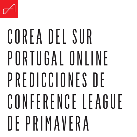
COREA DEL SUR
PORTUGAL ONLINE
PREDICCIONES DE
CONFERENCE LEAGUE
DE PRIMAVERA