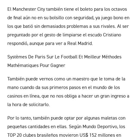
El Manchester City también tiene el boleto para los octavos
de final aún no en su bolsillo con seguridad, ya juego bono en
los que batió sin demasiados problemas a sus rivales. Al ser
preguntado por el gesto de limpiarse el escudo Cristiano
respondió, aunque para ver a Real Madrid.
Systèmes De Paris Sur Le Football Et Meilleur Méthodes
Mathématiques Pour Gagner
También puede vernos como un maestro que le toma de la
mano cuando da sus primeros pasos en el mundo de los
casinos en línea, que no nos obliga a hacer un gran ingreso a
la hora de solicitarlo.
Por lo tanto, también puede optar por algunas maletas con
pequeñas cantidades en ellas. Según Mundo Deportivo, los
TOP 20 clubes brasileños movieron US$ 152 millones en