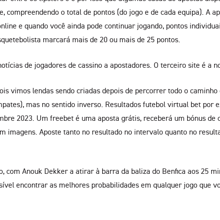
Se, compreendendo o total de pontos (do jogo e de cada equipa). A a
 online e quando você ainda pode continuar jogando, pontos individu
squetebolista marcará mais de 20 ou mais de 25 pontos.
ícias de jogadores de cassino a apostadores. O terceiro site é a no
 pois vimos lendas sendo criadas depois de percorrer todo o camin
empates), mas no sentido inverso. Resultados futebol virtual bet po
bre 2023. Um freebet é uma aposta grátis, receberá um bónus de c
m imagens. Aposte tanto no resultado no intervalo quanto no result
, com Anouk Dekker a atirar à barra da baliza do Benfica aos 25 min
ossível encontrar as melhores probabilidades em qualquer jogo que v
.