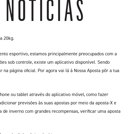
 NOTÍCIAS
sa 20kg.
evento esportivo, estamos principalmente preocupados com a
es sob controle, existe um aplicativo disponível. Sendo
na página oficial. Por agora vai lá à Nossa Aposta pôr a tua
one ou tablet através do aplicativo móvel, como fazer
adicionar previsões às suas apostas por meio da aposta-X e
ia de inverno com grandes recompensas, verificar uma aposta