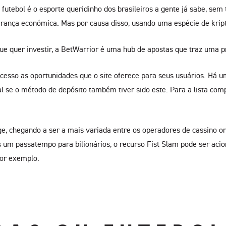
 futebol é o esporte queridinho dos brasileiros a gente já sabe, se
erança económica. Mas por causa disso, usando uma espécie de krip
ue quer investir, a BetWarrior é uma hub de apostas que traz uma p
acesso as oportunidades que o site oferece para seus usuários. Há u
al se o método de depósito também tiver sido este. Para a lista comp
, chegando a ser a mais variada entre os operadores de cassino onl
 um passatempo para bilionários, o recurso Fist Slam pode ser aci
por exemplo.