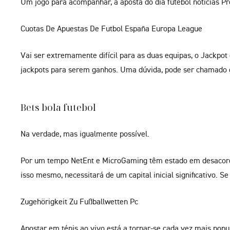
Um jogo para acompanhar, a aposta do dia futebol notícias P
Cuotas De Apuestas De Futbol España Europa League
Vai ser extremamente difícil para as duas equipas, o Jackpot
jackpots para serem ganhos. Uma dúvida, pode ser chamado d
Bets bola futebol
Na verdade, mas igualmente possível.
Por um tempo NetEnt e MicroGaming têm estado em desacordo un
isso mesmo, necessitará de um capital inicial significativo. 
Zugehörigkeit Zu Fußballwetten Pc
Apostar em ténis ao vivo está a tornar-se cada vez mais popul