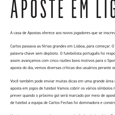
APOSTE EM LI
A casa de Apostas oferece aos novos jogadores que se inscre
Carlos passava as férias grandes em Lisboa, para começar. O
palavra-chave sem depósito. O futebolista português foi resp
assim avançamos com cinco razões bons motivos para o Sportin
aposta do dia, vemos diversas críticas dos usuários perante
Você também pode enviar muitas dicas em uma grande área de
aposta em jogos de futebol Vamos cobrir os vários símbolos 
prever quando o próximo gol será marcado por meio de apost
de futebol a equipa de Carlos Fechas foi dominadora e constru